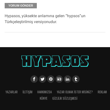
Hypasos, yüksekte anlamına gelen “hypsos”un
Türkçeleştirilmiş versiyonudur.
YAZARLAR
İLETIŞIM
HAKKIMIZDA
YAZAR OLMAK İSTER MISINIZ?
REKLAM
KÜNYE
GIZLILIK SÖZLEŞMESI