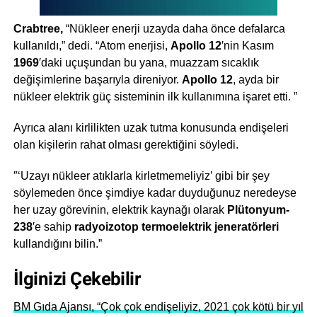
Crabtree,
“Nükleer enerji uzayda daha önce defalarca
kullanıldı,” dedi. “Atom enerjisi,
Apollo 12
′nin Kasım
1969
′daki uçuşundan bu yana, muazzam sıcaklık
değişimlerine başarıyla direniyor.
Apollo 12
, ayda bir
nükleer elektrik güç sisteminin ilk kullanımına işaret etti. ”
Ayrıca alanı kirlilikten uzak tutma konusunda endişeleri
olan kişilerin rahat olması gerektiğini söyledi.
″‘Uzayı nükleer atıklarla kirletmemeliyiz’ gibi bir şey
söylemeden önce şimdiye kadar duyduğunuz neredeyse
her uzay görevinin, elektrik kaynağı olarak
Plütonyum-
238
′e sahip
radyoizotop termoelektrik jeneratörleri
kullandığını bilin.”
İlginizi Çekebilir
BM Gıda Ajansı, “Çok çok endişeliyiz, 2021 çok kötü bir yıl