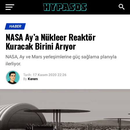
HABER
NASA Ay’a Nükleer Reaktör
Kuracak Birini Arıyor
NASA, Ay ve Mars yerleşimlerine güç sağlama planıyla
ilerliyor.
Tarih:
17 Kasım 2020 22:26
By
Kerem