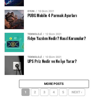
OYUN
18 Ekim 2021
PUBG Mobile 4 Parmak Ayarları
TEKNOLOJI
12 Ekim 2021
Fidye Yazılım Nedir? Nasıl Korunulur?
TEKNOLOJI
10 Ekim 2021
UPS Priz Nedir ve Ne İşe Yarar?
MORE POSTS
1
2
3
4
5
NEXT ›