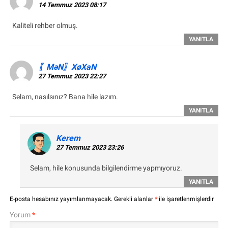
14 Temmuz 2023 08:17
Kaliteli rehber olmuş.
YANITLA
〖MəN〗XøXaN
27 Temmuz 2023 22:27
Selam, nasılsınız? Bana hile lazım.
YANITLA
Kerem
27 Temmuz 2023 23:26
Selam, hile konusunda bilgilendirme yapmıyoruz.
YANITLA
E-posta hesabınız yayımlanmayacak.
Gerekli alanlar
*
ile işaretlenmişlerdir
Yorum
*