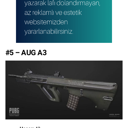
#5 – AUG A3