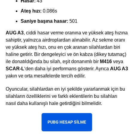
Hasar:
43
Ateş hızı:
0.086s
Saniye başına hasar:
501
AUG A3
, ciddi hasar verme oranına ve yüksek ateş hızına
sahiptir, yalnızca airdroplardan alınabilir. Az sekme oranı
ve yüksek ateş hızı, onu en çok aranan silahlardan biri
haline getirir. Bir dengeleyici ve ön kabza (dikey tutamaç)
ile donatıldığında bu silah, eşit donanımlı bir
M416
veya
SCAR-L
‘den daha iyi performans gösterir. Ayrıca
AUG A3
yakın ve orta mesafelerde tercih edilir.
Oyuncular, silahlardan en iyi şekilde yararlanmak için bu
silahların özelliklerini ve farklı eklentilerin bu silahları
nasıl daha kullanışlı hale getirdiğini bilmelidir.
PUBG HESAP SILME