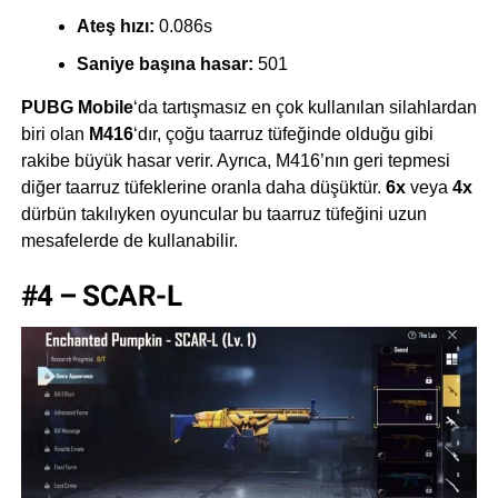
Ateş hızı:
0.086s
Saniye başına hasar:
501
PUBG Mobile
‘da tartışmasız en çok kullanılan silahlardan
biri olan
M416
‘dır, çoğu taarruz tüfeğinde olduğu gibi
rakibe büyük hasar verir. Ayrıca, M416’nın geri tepmesi
diğer taarruz tüfeklerine oranla daha düşüktür.
6x
veya
4x
dürbün takılıyken oyuncular bu taarruz tüfeğini uzun
mesafelerde de kullanabilir.
#4 – SCAR-L