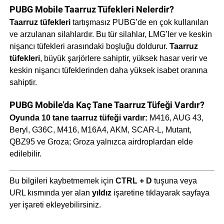
PUBG Mobile Taarruz Tüfekleri Nelerdir?
Taarruz tüfekleri
tartışmasız PUBG’de en çok kullanılan
ve arzulanan silahlardır. Bu tür silahlar, LMG’ler ve keskin
nişancı tüfekleri arasındaki boşluğu doldurur.
Taarruz
tüfekleri
, büyük şarjörlere sahiptir, yüksek hasar verir ve
keskin nişancı tüfeklerinden daha yüksek isabet oranına
sahiptir.
PUBG Mobile’da Kaç Tane Taarruz Tüfeği Vardır?
Oyunda 10 tane taarruz tüfeği vardır:
M416, AUG 43,
Beryl, G36C, M416, M16A4, AKM, SCAR-L, Mutant,
QBZ95 ve Groza; Groza yalnızca airdroplardan elde
edilebilir.
Bu bilgileri kaybetmemek için
CTRL + D
tuşuna veya
URL kısmında yer alan
yıldız
işaretine tıklayarak sayfaya
yer işareti ekleyebilirsiniz.