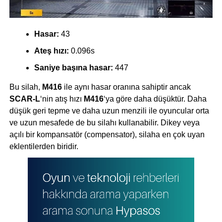
Hasar:
43
Ateş hızı:
0.096s
Saniye başına hasar:
447
Bu silah,
M416
ile aynı hasar oranına sahiptir ancak
SCAR-L
‘nin atış hızı
M416
‘ya göre daha düşüktür. Daha
düşük geri tepme ve daha uzun menzili ile oyuncular orta
ve uzun mesafede de bu silahı kullanabilir. Dikey veya
açılı bir kompansatör (compensator), silaha en çok uyan
eklentilerden biridir.