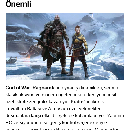
Önemli
God of War: Ragnarök
’un oynanış dinamikleri, serinin
klasik aksiyon ve macera ögelerini korurken yeni nesil
özelliklerle zenginlik kazanıyor. Kratos’un ikonik
Leviathan Baltası ve Atreus’un özel yetenekleri,
düşmanlara karşı etkili bir şekilde kullanılabiliyor. Yapımın
PC versiyonunun ise geniş kontrol seçenekleriyle
oyunculara büyük esneklik sunacağı kesin. Oyunu ister