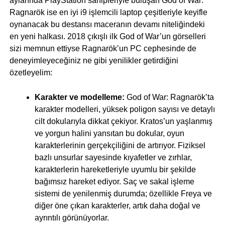
aylarında PlayStation sahipleriyle buluşan God of War:
Ragnarök ise en iyi i9 işlemcili laptop çeşitleriyle keyifle
oynanacak bu destansı maceranın devamı niteliğindeki
en yeni halkası. 2018 çıkışlı ilk God of War’un görselleri
sizi memnun ettiyse Ragnarök’un PC cephesinde de
deneyimleyeceğiniz ne gibi yenilikler getirdiğini
özetleyelim:
Karakter ve modelleme:
God of War: Ragnarök’ta
karakter modelleri, yüksek poligon sayısı ve detaylı
cilt dokularıyla dikkat çekiyor. Kratos’un yaşlanmış
ve yorgun halini yansıtan bu dokular, oyun
karakterlerinin gerçekçiliğini de artırıyor. Fiziksel
bazlı unsurlar sayesinde kıyafetler ve zırhlar,
karakterlerin hareketleriyle uyumlu bir şekilde
bağımsız hareket ediyor. Saç ve sakal işleme
sistemi de yenilenmiş durumda; özellikle Freya ve
diğer öne çıkan karakterler, artık daha doğal ve
ayrıntılı görünüyorlar.