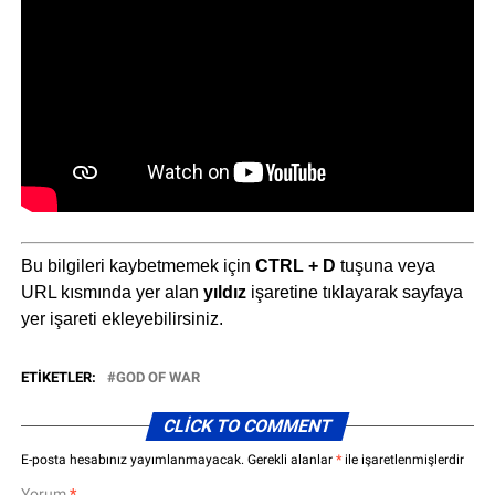
Bu bilgileri kaybetmemek için
CTRL + D
tuşuna veya
URL kısmında yer alan
yıldız
işaretine tıklayarak sayfaya
yer işareti ekleyebilirsiniz.
ETIKETLER:
GOD OF WAR
CLICK TO COMMENT
E-posta hesabınız yayımlanmayacak.
Gerekli alanlar
*
ile işaretlenmişlerdir
Yorum
*