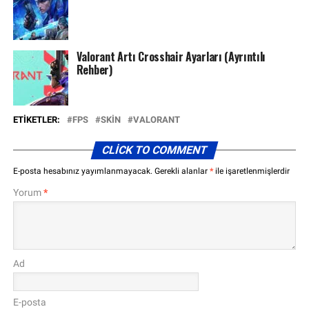
Valorant Artı Crosshair Ayarları (Ayrıntılı
Rehber)
ETIKETLER:
FPS
SKIN
VALORANT
CLICK TO COMMENT
E-posta hesabınız yayımlanmayacak.
Gerekli alanlar
*
ile işaretlenmişlerdir
Yorum
*
Ad
E-posta