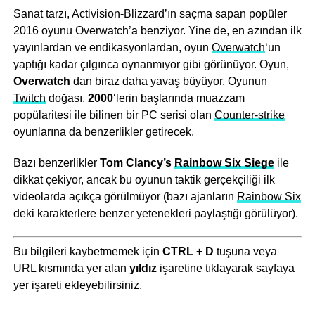
Sanat tarzı, Activision-Blizzard’ın saçma sapan popüler
2016 oyunu Overwatch’a benziyor. Yine de, en azından ilk
yayınlardan ve endikasyonlardan, oyun
Overwatch
‘un
yaptığı kadar çılgınca oynanmıyor gibi görünüyor. Oyun,
Overwatch
dan biraz daha yavaş büyüyor. Oyunun
Twitch
doğası,
2000
‘lerin başlarında muazzam
popülaritesi ile bilinen bir PC serisi olan
Counter-strike
oyunlarına da benzerlikler getirecek.
Bazı benzerlikler
Tom Clancy’s
Rainbow Six Siege
ile
dikkat çekiyor, ancak bu oyunun taktik gerçekçiliği ilk
videolarda açıkça görülmüyor (bazı ajanların
Rainbow Six
deki karakterlere benzer yetenekleri paylaştığı görülüyor).
Bu bilgileri kaybetmemek için
CTRL + D
tuşuna veya
URL kısmında yer alan
yıldız
işaretine tıklayarak sayfaya
yer işareti ekleyebilirsiniz.