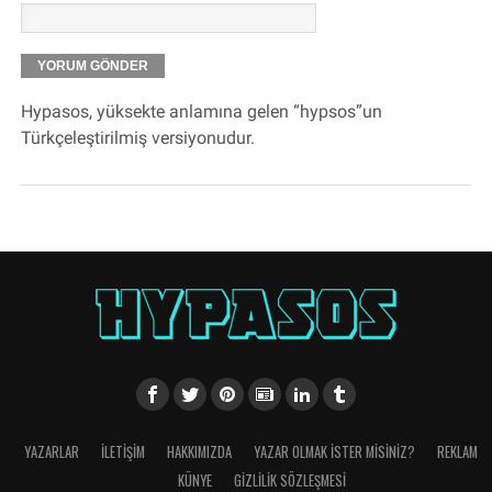
Hypasos, yüksekte anlamına gelen “hypsos”un
Türkçeleştirilmiş versiyonudur.
YAZARLAR
İLETIŞIM
HAKKIMIZDA
YAZAR OLMAK İSTER MISINIZ?
REKLAM
KÜNYE
GIZLILIK SÖZLEŞMESI