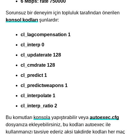
6 Mbps: rate 750000
Sorunsuz bir deneyim için topluluk tarafından önerilen
konsol kodları
şunlardır:
cl_lagcompensation 1
cl_interp 0
cl_updaterate 128
cl_cmdrate 128
cl_predict 1
cl_predictweapons 1
cl_interpolate 1
cl_interp_ratio 2
Bu komutları
konsola
yapıştırabilir veya
autoexec.cfg
dosyanıza ekleyebilirsiniz, bu kodları autoexec ile
kullanmanızı tavsiye ederiz aksi takdirde kodları her maç