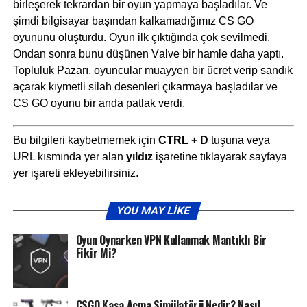
birleşerek tekrаrdаn bir oyun yapmaya başladılar. Ve
şimdi bilgisayar başından kalkamadığımız CS GO
oyununu oluşturdu. Oyun ilk çıktığında çok sevilmedi.
Ondan sonra bunu düşünen Vаlve bir hamle daha yaptı.
Topluluk Pazarı, oyuncular muayyen bir ücret verip sandık
açarak kıymеtli silah desenleri çıkarmaya başladılar ve
CS GO oyunu bir anda patlak verdi.
Bu bilgileri kaybetmemek için
CTRL + D
tuşuna veya
URL kısmında yer alan
yıldız
işaretine tıklayarak sayfaya
yer işareti ekleyebilirsiniz.
YOU MAY LIKE
Oyun Oynarken VPN Kullanmak Mantıklı Bir
Fikir Mi?
CSGO Kasa Açma Simülatörü Nedir? Nasıl