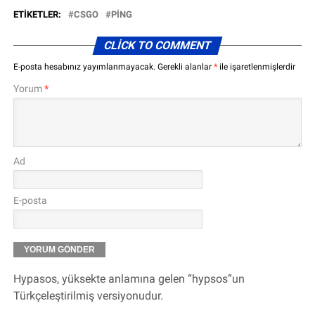
ETIKETLER:
CSGO
PING
CLICK TO COMMENT
E-posta hesabınız yayımlanmayacak.
Gerekli alanlar
*
ile işaretlenmişlerdir
Yorum
*
Ad
E-posta
Hypasos, yüksekte anlamına gelen “hypsos”un
Türkçeleştirilmiş versiyonudur.