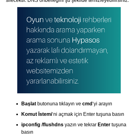
silecektir. DNS önbelleğini şu şekilde temizleyebilirsiniz:
Başlat
butonuna tıklayın ve
cmd
‘yi arayın
Komut İstemi
‘ni açmak için Enter tuşuna basın
ipconfig /flushdns
yazın ve tekrar
Enter
tuşuna
basın