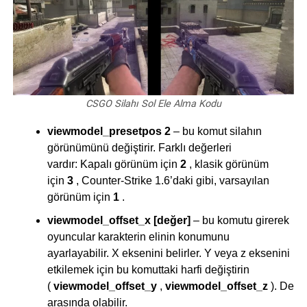
CSGO Silahı Sol Ele Alma Kodu
viewmodel_presetpos 2
– bu komut silahın
görünümünü değiştirir. Farklı değerleri
vardır: Kapalı görünüm için
2
, klasik görünüm
için
3
, Counter-Strike 1.6’daki gibi, varsayılan
görünüm için
1
.
viewmodel_offset_x [değer]
– bu komutu girerek
oyuncular karakterin elinin konumunu
ayarlayabilir. X eksenini belirler. Y veya z eksenini
etkilemek için bu komuttaki harfi değiştirin
(
viewmodel_offset_y
,
viewmodel_offset_z
). Değe
arasında olabilir.