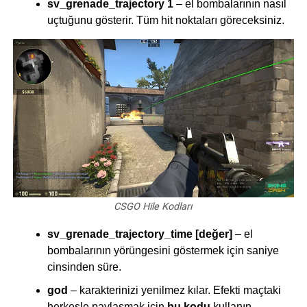
sv_grenade_trajectory 1
– el bombalarının nasıl
uçtuğunu gösterir. Tüm hit noktaları göreceksiniz.
CSGO Hile Kodları
sv_grenade_trajectory_time [değer]
– el
bombalarının yörüngesini göstermek için saniye
cinsinden süre.
god
– karakterinizi yenilmez kılar. Efekti maçtaki
herkesle paylaşmak için
bu kodu
kullanın.