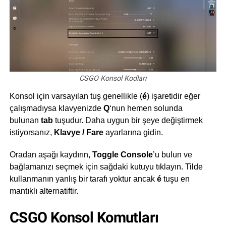
CSGO Konsol Kodları
Konsol için varsayılan tuş genellikle (
é
) işaretidir eğer
çalışmadıysa klavyenizde
Q
‘nun hemen solunda
bulunan
tab
tuşudur. Daha uygun bir şeye değiştirmek
istiyorsanız,
Klavye / Fare
ayarlarına gidin.
Oradan aşağı kaydırın,
Toggle Console
’u bulun ve
bağlamanızı seçmek için sağdaki kutuyu tıklayın. Tilde
kullanmanın yanlış bir tarafı yoktur ancak
é
tuşu en
mantıklı alternatiftir.
CSGO Konsol Komutları