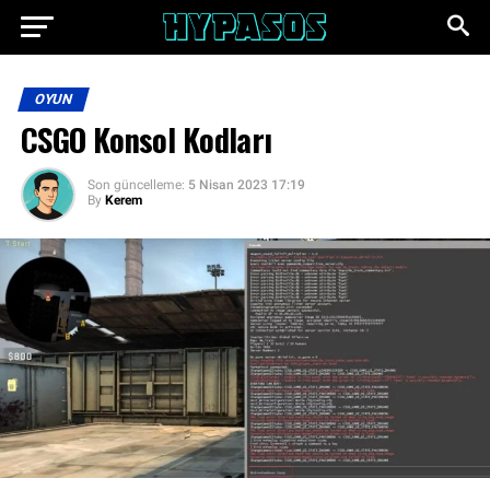
OYUN
CSGO Konsol Kodları
Son güncelleme:
5 Nisan 2023 17:19
By
Kerem