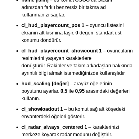
adınızdan farklı benzersiz bir takma ad
kullanmanızı sağlar.
cl_hud_playercount_pos 1
– oyuncu listesini
ekranın alt kısmına taşır.
0
değeri, standart üst
konumu döndürür.
cl_hud_playercount_showcount 1
– oyuncuların
resimlerini yaşayan karakterlere
dönüştürür. Rakipler ve takım arkadaşları hakkında
ayrıntılı bilgi almak istemediğinizde kullanışlıdır.
hud_scaling [değer]
– arayüz öğelerinin
boyutunu ayarlar.
0,5
ile
0,95
arasındaki değerleri
kullanın.
cl_showloadout 1
– bu komut sağ alt köşedeki
envanterdeki öğeleri gösterir.
cl_radar_always_centered 1
– karakterinizi
merkeze koyarak radar modunu değiştirir.