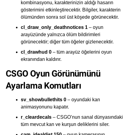
kombinasyonu, karakterinizin aldığı hasarın
gösterimini etkinleştirecektir. Bilgiler, karakterin
ölümünden sonra sol üst köşede görünecektir.
cl_draw_only_deathnotices 1
– oyun
arayüzünde yalnızca ölüm bildirimleri
görünecektir; diğer tüm öğeler gizlenecektir.
cl_drawhud 0
– tüm arayüz öğelerini oyun
ekranından kaldırır.
CSGO Oyun Görünümünü
Ayarlama Komutları
sv_showbullethits 0
– oyundaki kan
animasyonunu kapatır.
r_cleardecals
– CSGO’nun sanal dünyasındaki
tüm mevcut kan ve kurşun deliklerini siler.
cam_idealdist 150
– oyun kamerasının