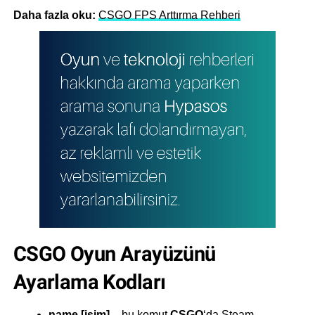
Daha fazla oku:
CSGO FPS Arttırma Rehberi
CSGO Oyun Arayüzünü
Ayarlama Kodları
name
[isim]
– bu komut
CSGO
‘da Steam