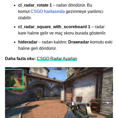
cl_radar_rotate 1
– radarı döndürür. Bu
komut
CSGO haritasında
gezinmeye yardımcı
olabilir.
cl_radar_square_with_scoreboard 1
– radar
kare haline gelir ve maç skoru burada gösterilir.
hideradar
– radarı kaldırır.
Drawradar
komutu eski
haline geri
döndürür.
Daha fazla oku:
CSGO Radar Ayarları