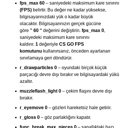
fps_max 60
– saniyedeki maksimum kare sınırını
(FPS)
belirtir. Bu değer ne kadar yüksekse,
bilgisayarınızdaki yük o kadar büyük
olacaktır. Bilgisayarınızın gerçek gücüne
göre
” 60 “
değerini değiştirin.
fps_max 0
,
saniyedeki maksimum kare sınırını
kaldırır.
1
değeriyle
CS GO FPS
komutunu
kullanırsanız, önceden ayarlanan
sınırlamaya geri döndürür.
r_drawparticles 0
– oyundaki birçok küçük
parçacığı devre dışı bırakır ve bilgisayardaki yükü
azaltır.
muzzleflash_light 0
– çekim flaşını devre dışı
bırakır.
r_eyemove 0
– gözleri hareketsiz hale getirir.
r_gloss 0
– göz parlaklığını kapatır.
func_break_max_pieces 0
– sanallıktaki bazı