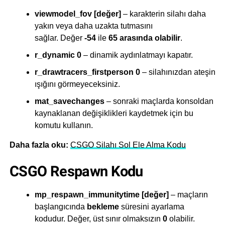
viewmodel_fov [değer]
– karakterin silahı daha
yakın veya daha uzakta tutmasını
sağlar. Değer
-54
ile
65 arasında olabilir
.
r_dynamic 0
– dinamik aydınlatmayı kapatır.
r_drawtracers_firstperson 0
– silahınızdan ateşin
ışığını görmeyeceksiniz.
mat_savechanges
– sonraki maçlarda konsoldan
kaynaklanan değişiklikleri kaydetmek için bu
komutu kullanın.
Daha fazla oku:
CSGO Silahı Sol Ele Alma Kodu
CSGO Respawn Kodu
mp_respawn_immunitytime [değer]
– maçların
başlangıcında
bekleme
süresini ayarlama
kodudur. Değer, üst sınır olmaksızın
0
olabilir.