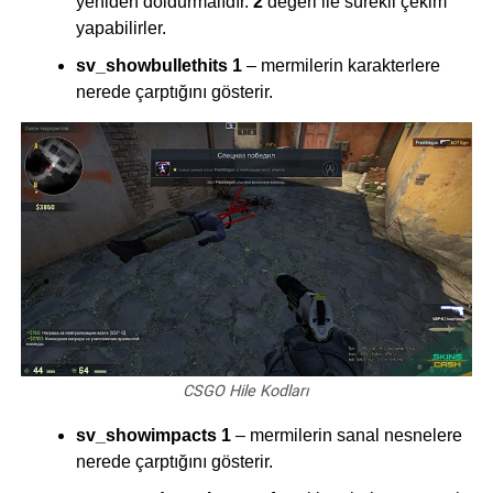
yeniden doldurmalıdır.
2
değeri ile sürekli çekim
yapabilirler.
sv_showbullethits 1
– mermilerin karakterlere
nerede çarptığını gösterir.
CSGO Hile Kodları
sv_showimpacts 1
– mermilerin sanal nesnelere
nerede çarptığını gösterir.