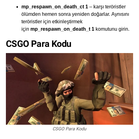
mp_respawn_on_death_ct 1
– karşı teröristler
ölümden hemen sonra yeniden doğarlar. Aynısını
teröristler için etkinleştirmek
için
mp_respawn_on_death_t 1
komutunu girin.
CSGO Para Kodu
CSGO Para Kodu