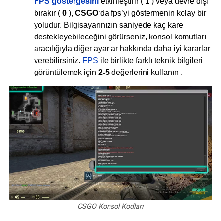
FPS göstergesini
etkinleştirir (
1
) veya devre dışı
bırakır (
0
),
CSGO
‘da fps’yi göstermenin kolay bir
yoludur. Bilgisayarınızın saniyede kaç kare
destekleyebileceğini görürseniz, konsol komutları
aracılığıyla diğer ayarlar hakkında daha iyi kararlar
verebilirsiniz.
FPS
ile birlikte farklı teknik bilgileri
görüntülemek için
2-5
değerlerini kullanın .
CSGO Konsol Kodları