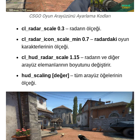
CSGO Oyun Arayüzünü Ayarlama Kodları
cl_radar_scale 0.3
– radarın ölçeği.
cl_radar_icon_scale_min 0.7
–
radardaki
oyun
karakterlerinin ölçeği.
cl_hud_radar_scale 1.15
– radarın ve diğer
arayüz elemanlarının boyutunu değiştirir.
hud_scaling [değer]
– tüm arayüz öğelerinin
ölçeği.