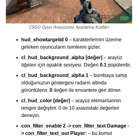
CSGO Oyun Arayüzünü Ayarlama Kodları
hud_showtargetid 0
– karakterlerinin üzerine
gelirken oyuncuların isimlerini gizler.
cl_hud_background_alpha [değer]
– arayüz
öğeleri için opaklık seviyesi. Değeri
0.1
popülerdir.
cl_hud_background_alpha 1
– bombaya sahip
olduğunuzun göstergesi radarın altında
görüntülenir.
0
değeri ile envantere geri döner.
cl_hud_color [değer]
– arayüz elemanlarının
rengini değiştirir. 0 ile 10 arasındaki değerleri
deneyin.
con_filter_enable 2
->
con_filter_text Damage
-
>
con_filter_text_out Player
:
– bu komut