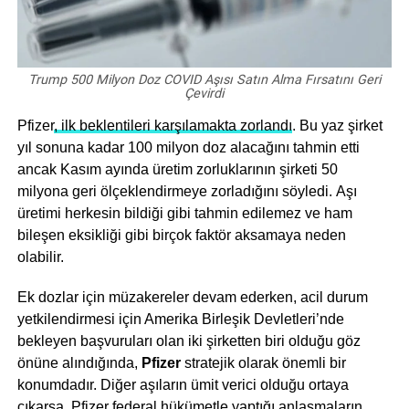
Trump 500 Milyon Doz COVID Aşısı Satın Alma Fırsatını Geri
Çevirdi
Pfizer
, ilk beklentileri karşılamakta zorlandı
. Bu yaz şirket
yıl sonuna kadar 100 milyon doz alacağını tahmin etti
ancak Kasım ayında üretim zorluklarının şirketi 50
milyona geri ölçeklendirmeye zorladığını söyledi. Aşı
üretimi herkesin bildiği gibi tahmin edilemez ve ham
bileşen eksikliği gibi birçok faktör aksamaya neden
olabilir.
Ek dozlar için müzakereler devam ederken, acil durum
yetkilendirmesi için Amerika Birleşik Devletleri’nde
bekleyen başvuruları olan iki şirketten biri olduğu göz
önüne alındığında,
Pfizer
stratejik olarak önemli bir
konumdadır. Diğer aşıların ümit verici olduğu ortaya
çıkarsa, Pfizer federal hükümetle yaptığı anlaşmaların