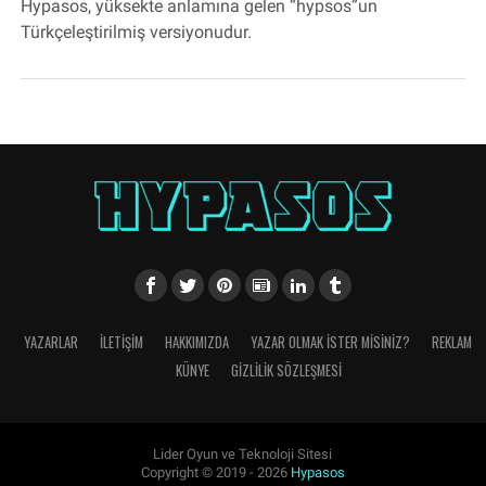
Hypasos, yüksekte anlamına gelen “hypsos”un
Türkçeleştirilmiş versiyonudur.
YAZARLAR
İLETIŞIM
HAKKIMIZDA
YAZAR OLMAK İSTER MISINIZ?
REKLAM
KÜNYE
GIZLILIK SÖZLEŞMESI
Lider Oyun ve Teknoloji Sitesi
Copyright © 2019 - 2026
Hypasos