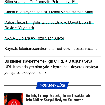
Bilim Adamları Görünmezlik Pelerini İcat Etti
Dikkat Bilgisayarınızda Bu Uzantı Varsa Hemen Silin!
Vuhan, İnsanları Şehri Ziyaret Etmeye Davet Eden Bir
Reklam Yayınladı
NASA 1 Dolara Ay Tozu Satın Alıyor
Kaynak: futurism.com/trump-turned-down-doses-vaccine
Bu bilgileri kaybetmemek için
CTRL + D
tuşuna veya
URL kısmında yer alan
yıldız
işaretine tıklayarak sayfaya
yer işareti ekleyebilirsiniz.
YOU MAY LIKE
Airbnb, Trump Destekçilerini Yasaklamak
İçin Gizlice Sosyal Medyayı Kullanıyor