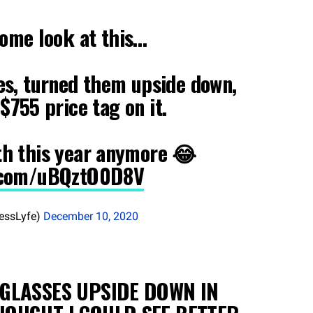
ome look at this…
es, turned them upside down,
$755 price tag on it.
ith this year anymore 😂
r.com/uBQztO0D8V
essLyfe)
December 10, 2020
 GLASSES UPSIDE DOWN IN