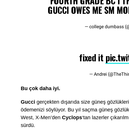
FOURTH GRADE BC I T
GUCCI OWES ME SM M
— college dumbass (
fixed it
pic.tw
— Andrei (@TheThi
Bu çok daha iyi.
Gucci
gerçekten dışarıda size güneş gözlüklerin
ödemenizi söylüyor. Bu yıl saçma güneş gözlük
West, X-Men’den
Cyclops
‘tan lazerler çıkarıl
sürdü.