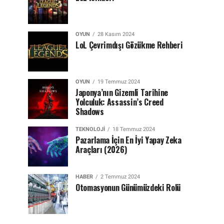
OYUN
28 Kasım 2024
LoL Çevrimdışı Gözükme Rehberi
OYUN
19 Temmuz 2024
Japonya’nın Gizemli Tarihine
Yolculuk: Assassin’s Creed
Shadows
TEKNOLOJI
18 Temmuz 2024
Pazarlama İçin En İyi Yapay Zeka
Araçları (2026)
HABER
2 Temmuz 2024
Otomasyonun Günümüzdeki Rolü