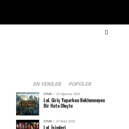
EN YENILER
POPÜLER
OYUN
22 Ağustos 2025
LoL Giriş Yaparken Beklenmeyen
Bir Hata Oluştu
OYUN
27 Mart 2025
LoL İsimleri