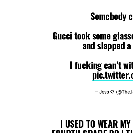
Somebody c
Gucci took some glass
and slapped a 
I fucking can’t w
pic.twitte
— Jess 🌻 (@TheJ
I USED TO WEAR MY