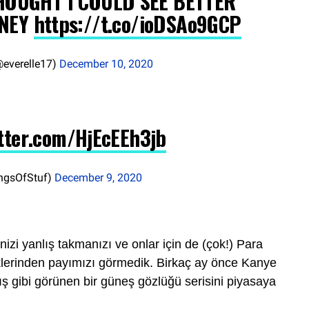
HOUGHT I COULD SEE BETTER
ONEY
https://t.co/ioDSAo9GCP
@everelle17)
December 10, 2020
itter.com/HjEcEEh3jb
ngsOfStuf)
December 9, 2020
izi yanlış takmanızı ve onlar için de (çok!) Para
lerinden payımızı görmedik. Birkaç ay önce Kanye
mış gibi görünen bir güneş gözlüğü serisini piyasaya