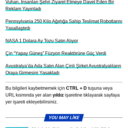
Vuhan, İnsanları Şehri Ziyaret Etmeye Davet Eden Bir
Reklam Yayınladı
Pennsylvania 250 Kilo Ağırlığa Sahip Teslimat Robotlarını
Yasallaştırdı
NASA 1 Dolara Ay Tozu Satın Alıyor
Çin “Yapay Güneş” Füzyon Reaktörüne Güç Verdi
Avustralya’da Ada Satın Alan Çinli Şirket Avustralyalıların
Oraya Girmesini Yasakladı
Bu bilgileri kaybetmemek için
CTRL + D
tuşuna veya
URL kısmında yer alan
yıldız
işaretine tıklayarak sayfaya
yer işareti ekleyebilirsiniz.
YOU MAY LIKE