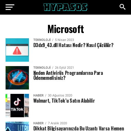
Microsoft
TEKNOLOJI
5 Nisan 2023
D3dx9_43.dll Hatası Nedir? Nasıl Çözülür?
TEKNOLOJI
26 Eylül 2021
Neden Antivirüs Programlarına Para
Ödememelisiniz?
HABER
30 Ağustos 2020
Walmart, TikTok’u Satın Alabilir
HABER
7 Aralık 2020
Dikkat Bilgisayarınızda Bu Uzantı Varsa Hemen