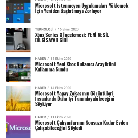
HABER
18 Ekim 2020
Microsoft İstenmeyen Uygulamaları Yüklemek
İçin Yeniden Başlatmaya Zorluyor
TEKNOLOJI
16 Ekim 2020
Xbox Series X İncelemesi: YENİ NESİL
BİLGİSAYAR GİBİ
HABER
15 Ekim 2020
Microsoft Yeni Xbox Kullanıcı Arayüzünü
Kullanıma Sundu
HABER
14 Ekim 2020
Microsoft Yapay Zekasının Görüntüleri
İnsanlarda Daha İyi Tanımlayabileceğini
Söylüyor
HABER
11 Ekim 2020
Microsoft Çalışanlarının Sonsuza Kadar Evden
Çalışabileceğini Söyledi