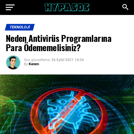
TEKNOLOJI
Neden Antivirüs Programlarına
Para Ödememelisiniz?
Son güncelleme:
26 Eylül 2021 14:34
By
Kerem