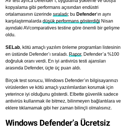
AV test ayrıca Defender’ı, uygulama yükleme ve dosya
kopyalama gibi performans açısından endüstri
ortalamasının üzerinde
sıraladı
; bu
Defender
‘ın aynı
karşılaştırmalarda
düşük performans gösterdiği
Nisan
ayındaki AV
comparatives testine göre önemli bir gelişme
oldu.
SELab
, kötü amaçlı yazılım önleme programları listesinin
en üstünde Defender’ı sıraladı.
Rapor
, Defender’a %100
doğruluk oranı verdi. En iyi antivirüs testi ajansları
arasında Defender, üçte üç puan aldı.
Birçok test sonucu, Windows Defender’ın bilgisayarınızı
virüslerden ve kötü amaçlı yazılımlardan korumak için
yeterince iyi olduğunu gösterdi. Elbette güvenlik sadece
antivirüs kullanmak ile bitmez, bilinmeyen bağlantılara ve
eklere tıklamamak gibi her zaman bilinçli olmalısınız.
Windows Defender’a Ücretsiz