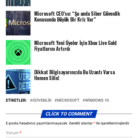
Microsoft CEO’su: “Şu anda Siber Güvenlik
Konusunda Büyük Bir Kriz Var”
Microsoft Yeni Üyeler İçin Xbox Live Gold
Fiyatlarını Artırdı
Dikkat Bilgisayarınızda Bu Uzantı Varsa
Hemen Silin!
ETIKETLER:
GÜVENLIK
MICROSOFT
WINDOWS 10
CLICK TO COMMENT
E-posta hesabınız yayımlanmayacak.
Gerekli alanlar
*
ile işaretlenmişlerdir
Yorum
*