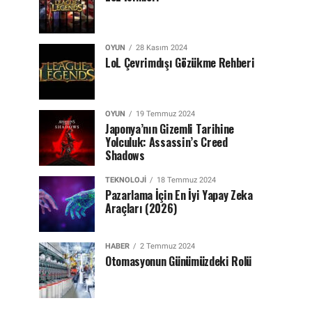
OYUN
28 Kasım 2024
LoL Çevrimdışı Gözükme Rehberi
OYUN
19 Temmuz 2024
Japonya’nın Gizemli Tarihine
Yolculuk: Assassin’s Creed
Shadows
TEKNOLOJI
18 Temmuz 2024
Pazarlama İçin En İyi Yapay Zeka
Araçları (2026)
HABER
2 Temmuz 2024
Otomasyonun Günümüzdeki Rolü