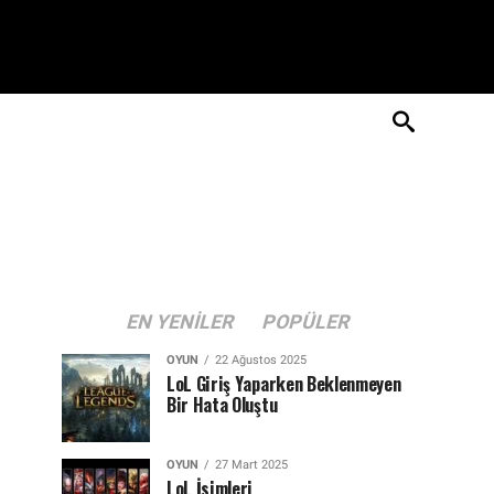
EN YENILER
POPÜLER
OYUN
22 Ağustos 2025
LoL Giriş Yaparken Beklenmeyen
Bir Hata Oluştu
OYUN
27 Mart 2025
LoL İsimleri