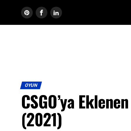
OYUN
CSGO’ya Eklenen 
(2021)