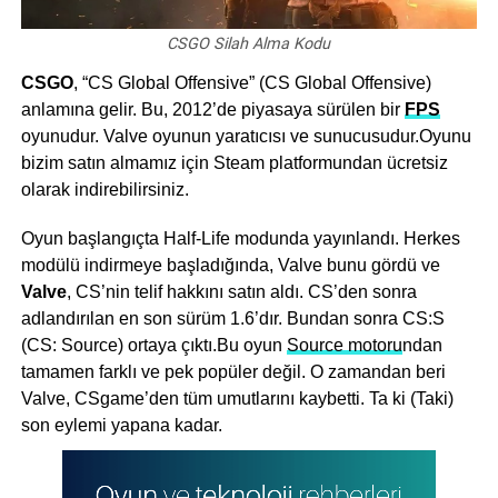
CSGO Silah Alma Kodu
CSGO
, “CS Global Offensive” (CS Global Offensive)
anlamına gelir. Bu, 2012’de piyasaya sürülen bir
FPS
oyunudur. Valve oyunun yaratıcısı ve sunucusudur.Oyunu
bizim satın almamız için Steam platformundan ücretsiz
olarak indirebilirsiniz.
Oyun başlangıçta Half-Life modunda yayınlandı. Herkes
modülü indirmeye başladığında, Valve bunu gördü ve
Valve
, CS’nin telif hakkını satın aldı. CS’den sonra
adlandırılan en son sürüm 1.6’dır. Bundan sonra CS:S
(CS: Source) ortaya çıktı.Bu oyun
Source motoru
ndan
tamamen farklı ve pek popüler değil. O zamandan beri
Valve, CSgame’den tüm umutlarını kaybetti. Ta ki (Taki)
son eylemi yapana kadar.