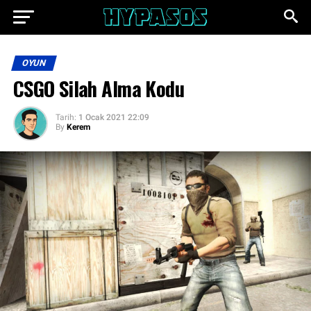
OYUN
CSGO Silah Alma Kodu
Tarih:
1 Ocak 2021 22:09
By
Kerem