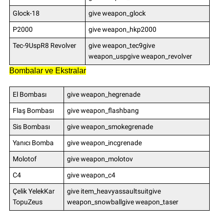
Glock-18
give weapon_glock
P2000
give weapon_hkp2000
Tec-9UspR8 Revolver
give weapon_tec9give
weapon_uspgive weapon_revolver
Bombalar ve Ekstralar
El Bombası
give weapon_hegrenade
Flaş Bombası
give weapon_flashbang
Sis Bombası
give weapon_smokegrenade
Yanıcı Bomba
give weapon_incgrenade
Molotof
give weapon_molotov
C4
give weapon_c4
Çelik YelekKar
give item_heavyassaultsuitgive
TopuZeus
weapon_snowballgive weapon_taser