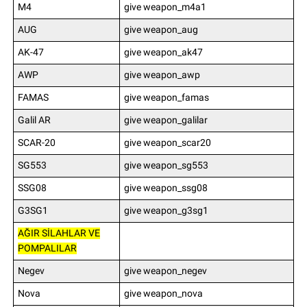
M4
give weapon_m4a1
AUG
give weapon_aug
AK-47
give weapon_ak47
AWP
give weapon_awp
FAMAS
give weapon_famas
Galil AR
give weapon_galilar
SCAR-20
give weapon_scar20
SG553
give weapon_sg553
SSG08
give weapon_ssg08
G3SG1
give weapon_g3sg1
AĞIR SİLAHLAR VE
POMPALILAR
Negev
give weapon_negev
Nova
give weapon_nova