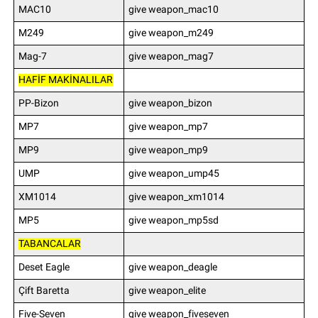
MAC10
give weapon_mac10
M249
give weapon_m249
Mag-7
give weapon_mag7
HAFİF MAKİNALILAR
PP-Bizon
give weapon_bizon
MP7
give weapon_mp7
MP9
give weapon_mp9
UMP
give weapon_ump45
XM1014
give weapon_xm1014
MP5
give weapon_mp5sd
TABANCALAR
Deset Eagle
give weapon_deagle
Çift Baretta
give weapon_elite
Five-Seven
give weapon_fiveseven