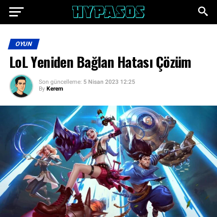
OYUN
LoL Yeniden Bağlan Hatası Çözüm
Son güncelleme:
5 Nisan 2023 12:25
By
Kerem