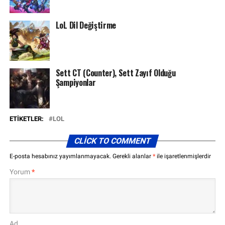
LoL Dil Değiştirme
Sett CT (Counter), Sett Zayıf Olduğu
Şampiyonlar
ETIKETLER:
LOL
CLICK TO COMMENT
E-posta hesabınız yayımlanmayacak.
Gerekli alanlar
*
ile işaretlenmişlerdir
Yorum
*
Ad