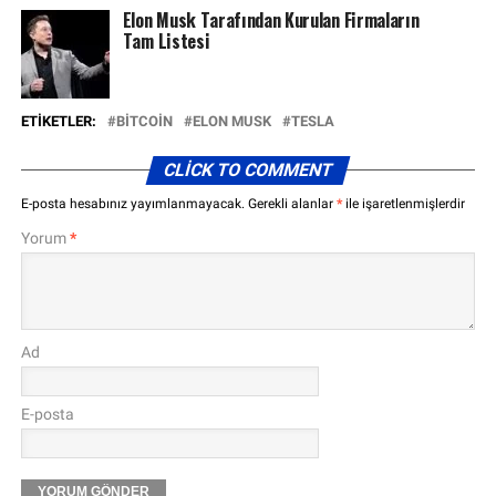
Elon Musk Tarafından Kurulan Firmaların
Tam Listesi
ETIKETLER:
BITCOIN
ELON MUSK
TESLA
CLICK TO COMMENT
E-posta hesabınız yayımlanmayacak.
Gerekli alanlar
*
ile işaretlenmişlerdir
Yorum
*
Ad
E-posta