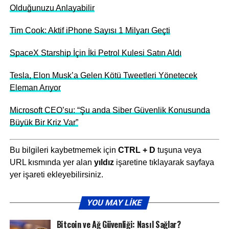
Olduğunuzu Anlayabilir
Tim Cook: Aktif iPhone Sayısı 1 Milyarı Geçti
SpaceX Starship İçin İki Petrol Kulesi Satın Aldı
Tesla, Elon Musk’a Gelen Kötü Tweetleri Yönetecek
Eleman Arıyor
Microsoft CEO’su: “Şu anda Siber Güvenlik Konusunda
Büyük Bir Kriz Var”
Bu bilgileri kaybetmemek için
CTRL + D
tuşuna veya
URL kısmında yer alan
yıldız
işaretine tıklayarak sayfaya
yer işareti ekleyebilirsiniz.
YOU MAY LIKE
Bitcoin ve Ağ Güvenliği: Nasıl Sağlar?