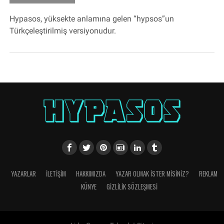
Hypasos, yüksekte anlamına gelen “hypsos”un
Türkçeleştirilmiş versiyonudur.
YAZARLAR
İLETIŞIM
HAKKIMIZDA
YAZAR OLMAK İSTER MISINIZ?
REKLAM
KÜNYE
GIZLILIK SÖZLEŞMESI