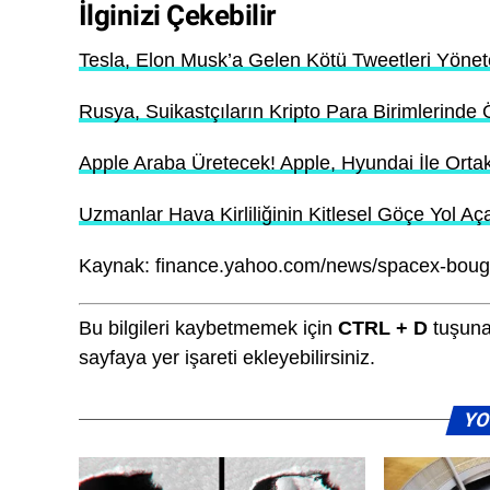
İlginizi Çekebilir
Tesla, Elon Musk’a Gelen Kötü Tweetleri Yöne
Rusya, Suikastçıların Kripto Para Birimlerinde
Apple Araba Üretecek! Apple, Hyundai İle Orta
Uzmanlar Hava Kirliliğinin Kitlesel Göçe Yol Aç
Kaynak: finance.yahoo.com/news/spacex-bough
Bu bilgileri kaybetmemek için
CTRL + D
tuşuna
sayfaya yer işareti ekleyebilirsiniz.
YO