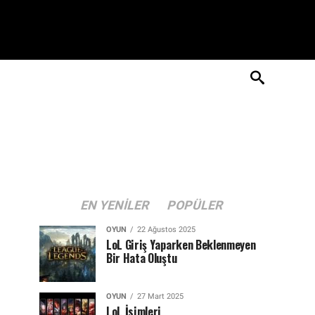
EN YENILER
POPÜLER
OYUN
22 Ağustos 2025
LoL Giriş Yaparken Beklenmeyen
Bir Hata Oluştu
OYUN
27 Mart 2025
LoL İsimleri