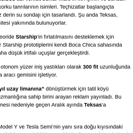
ku tanrılarının isimleri. Teçhizatlar başlangıçta
z derin su sondajı için tasarlandı. Şu anda Teksas,
itesi yakınında bulunuyorlar.
teoride
Starship
‘in fırlatılmasını desteklemek için
 Starship prototiplerini kendi Boca Chica sahasında
 düşük irtifalı uçuşlar gerçekleştirdi.
in otonom yüzer iniş yastıkları olarak
300 fit
uzunluğunda
 aracı gemisini işletiyor.
yıl uzay limanına”
dönüştürmek için tatil köyü
 uzmanlığına sahip birini arayan reklam yayınladı. Bu
irmesi nedeniyle geçen Aralık ayında
Teksas
‘a
Model Y ve Tesla Semi’nin yanı sıra doğu kıyısındaki