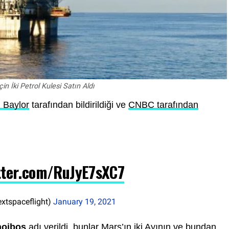
in İki Petrol Kulesi Satın Aldı
 Baylor
tarafından bildirildiği ve
CNBC tarafından
itter.com/RuJyE7sXC7
xtspaceflight)
January 19, 2021
hoibos
adı verildi, bunlar Mars’ın iki Ayının ve bundan