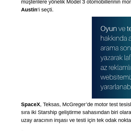
müşterilere yönelik Model 3 otomobillerinin mont
Austin
‘i seçti.
SpaceX
, Teksas, McGreger’de motor test tesisl
sıra iki Starship geliştirme sahasından biri ola
uzay aracının inşası ve testi için tek odak no