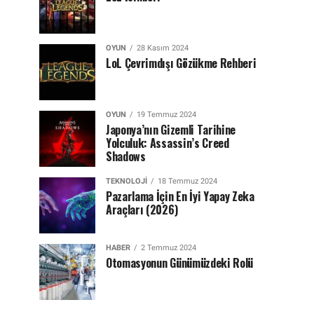
OYUN
28 Kasım 2024
LoL Çevrimdışı Gözükme Rehberi
OYUN
19 Temmuz 2024
Japonya’nın Gizemli Tarihine
Yolculuk: Assassin’s Creed
Shadows
TEKNOLOJI
18 Temmuz 2024
Pazarlama İçin En İyi Yapay Zeka
Araçları (2026)
HABER
2 Temmuz 2024
Otomasyonun Günümüzdeki Rolü