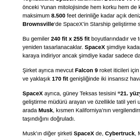
önceki Yunan mitolojisinde hem korku hem de kor
maksimum
8.500
feet derinliğe kadar açık deni
Brownsville
‘de SpaceX’in Starship geliştirme s
Bu gemiler
240 fit x 255 fit
boyutlarındadır ve 
yeniden tasarlanacaklar.
SpaceX
şimdiye kadar
karaya indiriyor ancak şimdiye kadar sadece daha
Şirket ayrıca mevcut
Falcon 9
roket iticileri iç
ve yaklaşık
170 fit
genişliğinde iki insansız hava
SpaceX
ayrıca, güney Teksas tesisini
“21. yüz
geliştirme müdürü arayan ve özellikle tatil yeri
arada
Musk
, kısmen Kaliforniya’nın vergilend
taşındığını doğruladı.
Musk’ın diğer şirketi
SpaceX
de,
Cybertruck
, 