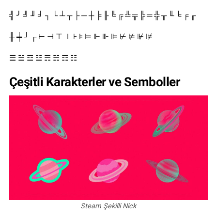
╣ ╯ ╝ ╜ ╛ ┐ └ ┴ ┬ ├ ─ ┼ ╞ ╟ ╚ ╔ ╩ ╦ ╠ ═ ╬ ╥ ╙ ╘ ╒ ╓
╫ ╪ ┘ ┌ ⊢ ⊣ ⊤ ⊥ ⊦ ⊧ ⊨ ⊩ ⊪ ⊫ ⊬ ⊭ ⊮ ⊯
☰ ☱ ☲ ☳ ☴ ☵ ☶ ☷
Çeşitli Karakterler ve Semboller
Steam Şekilli Nick