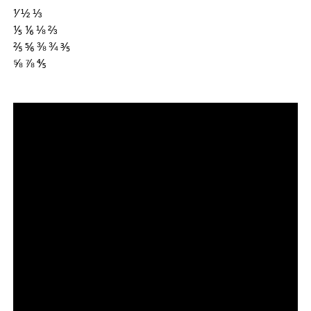
⅟ ½ ⅓
⅕ ⅙ ⅛ ⅔
⅖ ⅚ ⅜ ¾ ⅗
⅝ ⅞ ⅘