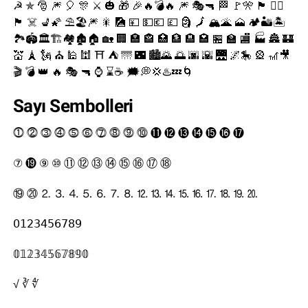
☭ ✯ 🎅 🎆 🎈 🎊 ⚔ 🎃 🎁 🎉🔥💣🔥 🎆 🎭🔫 🏁 🚩🎌 🏴 🏳️‍🌈
🏴‍ ☠️ 💺🌠 ⛱️🏖️🎆 🎇 🎑 💴 💵💶 💷 🗿 🗾 🏔️🌋 🗻 🏕️🏜️🏝️
🏞️🏟️🏛️🏗️🏘️🏚️🏠 🏡 🏢 🏣 🏤 🏥 🏦 🏨 🏩 🏪 🏫 🏬 🏭 🏯 🏰
💒 🗼 🗽 ⛪ 🕌 🕍 ⛩ ⛺ 🌁 🌃 🏙️🌄 🌅 🌆 🌇 🌉 🌌🎠 🎡 🎢🎥
🎬 💣 👑 🔥 🎭 🔫 ⌚ ⌛☕ 🗯️💭💢♨️💤🌀
Sayı Sembolleri
⓵ ⓶ ⓷ ⓸ ⓹ ⓺ ⓻ ⓼ ⓽ ⓾ ⓫ ⓬ ⓭ ⓮ ⓯ ⓰ ⓱
⑦ ⓳ ⑨ ⑩ ⑪ ⑫ ⑬ ⑭ ⑮ ⑯ ⑰ ⑱
⑲ ⑳ ⒉ ⒊ ⒋ ⒌ ⒍ ⒎ ⒏ ⒓ ⒔ ⒕ ⒖ ⒗ ⒘ ⒙ ⒚ ⒛
𝟢𝟣𝟤𝟥𝟦𝟧𝟨𝟩𝟪𝟫
𝟘𝟙𝟚𝟛𝟜𝟝𝟞𝟟𝟠𝟡𝟘
√ ∛ ∜