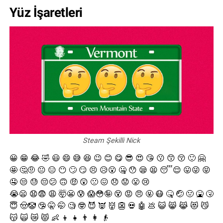
Yüz İşaretleri
Steam Şekilli Nick
😀 😁 😂 🤣 😃 😄 😅 😆 😉 😊 😋 😎 😍 😘 😗 😙 😚 🙂 🤗
🤩 🤔🤨 😐 😑 😶 🙄 😏 😣 😥😮 🤐 😯 😪 😫 😴😌 😛😜 😝
🤤 😒 😓 😔😕 🙃 🤑 😲 🙁 😖 😞 😟 😤 😢
😭😦 😧😨 😩 🤯😬 😰 😱😳🤪 😵 😡 😠 🤬 😷 🤒 🤕 🤢 🤮 🤧
😇 🤠🤡 🤥 🤫 🤭 🧐 🤓 😈 👿 👹 👺 💀 🤖 💩 😺 😸 😹 😻 😼
😽 🙀 😿 😾 👶 👦 👧 👨 👩 👴