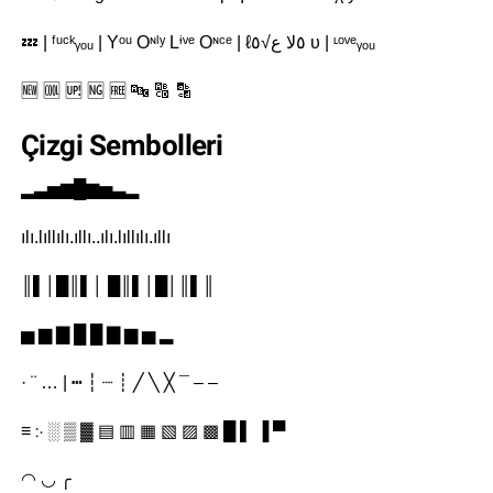
💤 | ᶠᵘᶜᵏᵧₒᵤ | Yᵒᵘ Oᶰˡʸ Lᶤᵛᵉ Oᶰᶜᵉ | ℓ٥ﻻ ﻉ√٥ υ | ᶫᵒᵛᵉᵧₒᵤ
🆕 🆒 🆙 🆖 🆓 🔤 🔠 🔡
Çizgi Sembolleri
▂▃▅▆█▆▅▃▂
ılı.lıllılı.ıllı..ılı.lıllılı.ıllı
║▌│█║▌│ █║▌│█│║▌║
▅ ▆ ▇ █ █ ▇ ▆ ▅ ▂
· ¨ … | ┅ ┆ ┈ ┊ ╱ ╲ ╳ ¯ – –
≡ ჻ ░ ▒ ▓ ▤ ▥ ▦ ▧ ▨ ▩ █ ▌ ▐ ▀
◠ ◡ ╭