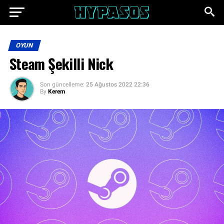
OYUN
Steam Şekilli Nick
Son güncelleme:
25 Ağustos 2022 22:36
By
Kerem