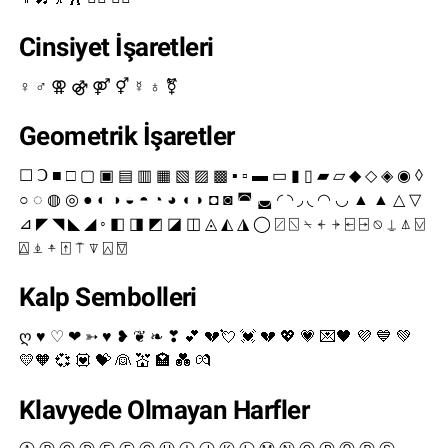
Cinsiyet İşaretleri
♀ ♂ ⚢ ⚣ ⚤ ⚥ ☿ ♁ ⚧
Geometrik İşaretler
☐ Ↄ ■ □ ▢ ▣ ▤ ▥ ▦ ▧ ▨ ▩ ▪ ▫ ▬ ▭ ▮ ▯ ▰ ▱ ◆ ◇ ◈ ◉ ◊
○ ◌ ◍ ◎ ● ◐ ◑ ◒ ◓ ◔ ◕ ◖ ◗ ◘ ◙ ◚ ◛ ◜ ◝ ◞ ◟ ◠ ◡ ▲ ▲ △ ▽
⊿ ◤ ◥ ◣ ◢ ◦ ◧ ◨ ◩ ◪ ◫ ◬ ◭ ◮ ◯ ⍁ ⍂ ⍀ ⍅ ⍆ ⍇ ⍈ ⍉ ⍊ ⍋ ⍌
⍍ ⍎ ⍏ ⍐ ⍑ ⍒ ⍓ ⍔
Kalp Sembolleri
ღ ♥ ♡ ❤ ➳ ♥ ❥ ❦ ❧ ❣ 💕 💔💘 💓 💔 💖 💗 💌🖤 💜 💙 💚
💛🧡 💞 💟 💝 👰 💒 🏩 💑 💏
Klavyede Olmayan Harfler