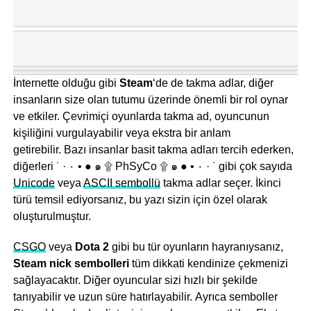
İnternette olduğu gibi
Steam
‘de de takma adlar, diğer
insanların size olan tutumu üzerinde önemli bir rol oynar
ve etkiler. Çevrimiçi oyunlarda takma ad, oyuncunun
kişiliğini vurgulayabilir veya ekstra bir anlam
getirebilir. Bazı insanlar basit takma adları tercih ederken,
diğerleri ˙ · ٠ • ● ๑ ۩ PhSyCo ۩ ๑ ● • ٠ · ˙ gibi çok sayıda
Unicode
veya
ASCII sembollü
takma adlar seçer. İkinci
türü temsil ediyorsanız, bu yazı sizin için özel olarak
oluşturulmuştur.
CSGO
veya
Dota 2
gibi bu tür oyunların hayranıysanız,
Steam nick sembolleri
tüm dikkati kendinize çekmenizi
sağlayacaktır. Diğer oyuncular sizi hızlı bir şekilde
tanıyabilir ve uzun süre hatırlayabilir. Ayrıca semboller