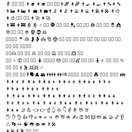
👵 👨‍⚕️ 👩‍⚕️ 👨‍🎓 👩‍🎓 👨‍⚖️ 👩‍⚖️👨‍🌾 👩‍🌾 👨‍🍳 👩‍🍳 👨‍🔧👩‍🔧
👨‍🏭 👩‍🏭 👨 ‍💼 👩‍💼👨‍🔬 👩‍🔬 👨‍💻 👩‍💻 👨‍🎤👩‍🎤 👨‍🎨
👩‍🎨 👨‍✈️ 👩‍✈️ 👨‍🚀 👩‍🚀
👨‍🚒 👩‍🚒 👮 👮‍ ♂️ 👮‍♀️ 🕵 🕵️‍♂️ 🕵️‍♀️ 💂 💂‍♂️ 💂‍♀️ 👷 👷‍♂️ 👷‍♀️ 🤴 👸
👳👳‍♂️ 👳‍♀️ 👲 🧕 🧔 👱
👱‍♂️👱‍♀️ 🤵 👰 🤰🤱 👼 🎅 🤶 🧙‍♀️ 🧙‍♂️ 🧚‍♀️ 🧚‍♂️ 🧛‍♀️ 🧛‍♂️ 🧜‍♀️ 🧜‍♂️ 🧝‍♀️
🧝‍♂️ 🧞‍♀️ 🧞‍♂️🧟‍♀️
🧟‍♂️🙍 🙍‍♂️ 🙍‍♀️ 🙎 🙎‍♂️ 🙎‍♀️ 🙅 🙅‍♂️ 🙅‍♀️ 🙆 🙆‍♂️
🙆‍♀️ ‍♀️ 🤦 🤦‍♂️ 🤦‍♀️ 🤷 🤷‍♂️🤷‍♀️ 💆 💆‍♂️ 💆‍♀️💇 💇‍♂️ 💇‍♀️ 🤷🚶 🚶‍♂️ 🚶‍♀️ 🏃
🏃‍♂️ 🏃‍♀️ 💃 🕺 👯👯‍ ♂️
👯‍♀️ 🧖‍♀️ 🧖‍♂️ 🕴 🗣👤 👥 👫👬 👭💏 👨‍❤️‍💋‍👨 👩‍❤️‍💋‍👩 💑 👨‍❤️‍👨 👩‍❤️‍👩 👪
👨‍👩‍👦 👨 ‍👩‍👧 👨‍👩‍👧‍👦 👨‍👩‍👦‍👦 👨‍👩‍👧‍👧 👨‍👨‍👦
👨‍👨‍👧 👨‍👨‍👧‍👦 👨‍👨‍👦‍👦
👨 ‍👨‍👧‍👧 👩‍👩‍👦 👩‍👩‍👧 👩‍👩‍👧‍👦 👩‍👩‍👦‍👦 👩‍👩‍👧‍👧
👨‍👦 👨‍👦‍👦 👨‍👧 👨‍ 👧‍👦 👨‍👧‍👧 👩‍👦 👩‍👦‍👦 👩‍👧 👩‍👧‍👦
👩‍👧‍👧 🤳 💪 👈 👉 ☝ 👆 🖕 👇 ✌ 🤞 🖖 🤘
🖐 ✋ 👌 👍 👎 ✊ 👊🤛 🤜 🤚 👋 🤟 ✍ 👏 👐 🙌 🤲 🙏 🤝 💅 👂
👃 👣 👀 🧠 👅 👄 💋 👨‍🎤
👩‍🎤 💃 🕺 👯‍♂️ 👯‍♀️