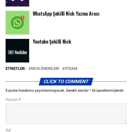
WhatsApp Şekilli Nick Yazma Aracı
Youtube Şekilli Nick
ETIKETLER:
NICK ÖNERILERI
STEAM
CLICK TO COMMENT
E-posta hesabınız yayımlanmayacak.
Gerekli alanlar
*
ile işaretlenmişlerdir
Yorum
*
Ad