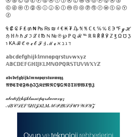
Ⓐ Ⓑ Ⓒ Ⓓ Ⓔ Ⓕ Ⓖ Ⓗ Ⓘ Ⓙ Ⓚ Ⓛ Ⓜ Ⓝ Ⓞ Ⓟ Ⓠ Ⓡ Ⓢ
ⓒ ⓓ ⓔ ⓕ ⓖ ⓗ ⓘ ⓙ ⓚ ⓛ ⓜ ⓝ ⓞ ⓟ ⓠ ⓡ ⓦ ⓣ ⓤ Ⓨ
ⓩ
₠ ₡ ₢ ₣ ₤ ₥ ₦ ₧ ₨ ₪ ₫ € ₭ ₮ ₯ ℀ ℁ ℂ ℄ ℅ ℆ ℇ ℈ ℉ ℊ ℋ
ℌ ℍ ℎ ℏ ℐ ℑ ℒ ℓ ℔ ℕ № ℗ ℘ ℙ ℚ ℛ ℡ ℝ ℞ ℟ ℟ ℣ ℤ ℥ Ω ℧ ℨ
℩ KA ℬ ℭ ℮ ℯ ℰ ℱ Ⅎ ℳ ℴ ℵ ℶ ℷ ℸ
𝕒𝕓𝕔𝕕𝕖𝕗𝕘𝕙𝕚𝕛𝕜𝕝𝕞𝕟𝕠𝕡𝕢𝕣𝕤𝕥𝕦𝕧𝕨𝕩𝕪𝕫
𝔸𝔹ℂ𝔻𝔼𝔽𝔾ℍ𝕀𝕁𝕂𝕃𝕄ℕ𝕆ℙℚℝ𝕊𝕋𝕌𝕍𝕎𝕏𝕐ℤ
𝖆𝖇𝖈𝖉𝖊𝖋𝖌𝖍𝖎𝖏𝖐𝖑𝖒𝖓𝖔𝖕𝖖𝖗𝖘𝖙𝖚𝖛𝖜𝖝𝖞𝖟
𝕬𝕭𝕮𝕯𝕰𝕱𝕲𝕳𝕴𝕵𝕶𝕷𝕸𝕹𝕺𝕻𝕼𝕽𝕾𝕿𝖀𝖁𝖂𝖃𝖄𝖅
𝒶𝒷𝒸𝒹𝑒𝒻𝑔𝒽𝒾𝒿𝓀𝓁𝓂𝓃𝑜𝓅𝓆𝓇𝓈𝓉𝓊𝓋𝓌𝓍𝓎𝓏
𝒜𝐵𝒞𝒟𝐸𝐹𝒢𝐻𝐼𝒥𝒦𝐿𝑀𝒩𝒪𝒫𝒬𝑅𝒮𝒯𝒰𝒱𝒲𝒳𝒴𝒵