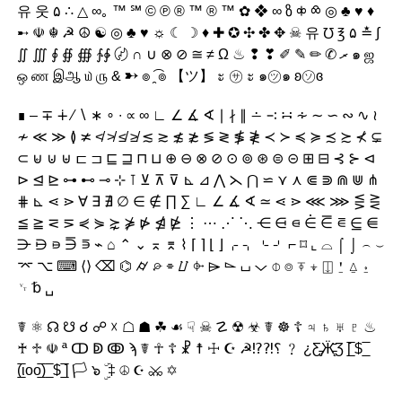
유 웃 ۵ ∴ △ ∞｡ ™ ℠ © ℗ ® ™ ® ​​™ ✿ ❖ ∞ ზ ⧞ ⧝ ◎ ♣ ♥ ♦
➸ ☫ ☬ ☭ ☮ ☯ ◎ ♣ ♥ ☼ ☾ ☽ ♦ ✚ ✪ ✣ ✤ ✥ ☠ 유 ℧ ℥ ۵ ≛ ∫
∬ ∭ ∮ ∯ ∰ ∱∳ 〄 ∩ ∪ ⊗ ⊘ ≅ ≠ Ω ♨ ❢ ❣ ✐ ✎ ✏ ✆ ރ ๑ ஜ
ஒ ண இஆ ௰ ௫ & ➸ ๏ ̯͡ ๏ 【ツ】 ะ ㋚ ะ ๑㋡๑ ʚ㋞ɞ
∎ – ∓ ∔ ∕ ∖ ∗ ∘ ∙ ∝ ∞ ∟ ∠ ∡ ∢ ∣ ∤ ∥ ∸ ∹ ∺ ∻ ∼ ∽ ∾ ∿ ≀
≁ ≪ ≫ ≬ ≭ ≮ ≯ ≰ ≱ ≲ ≳ ≴ ≵ ≶ ≷ ≸ ≹ ≺ ≻ ≼ ≽ ≾ ≿ ⊀ ⊊
⊂ ⊌ ⊍ ⊎ ⊏ ⊐ ⊑ ⊒ ⊓ ⊔ ⊕ ⊖ ⊗ ⊘ ⊙ ⊚ ⊛ ⊜ ⊝ ⊞ ⊟ ⊰ ⊱ ⊲
⊳ ⊴ ⊵ ⊶ ⊷ ⊸ ⊹ ⊺ ⊻ ⊼ ⊽ ⊾ ⊿ ⋀ ⋋ ⋂ ⋍ ⋎ ⋏ ⋐ ⋑ ⋒ ⋓ ⋔
⋕ ⊾ ⋖ ⋗ ∀ ∃ ∄ ∅ ∈ ∉ ∏ ∑ ∟ ∠ ∡ ∢ ≃ ⋖ ⋗ ⋘ ⋙ ⋚ ⋛
≦ ≧ ⋜ ⋝ ⋞ ⋟ ⋩ ⋡ ⋫ ⋬ ⋭ ⋮ ⋯ ⋰ ⋱ ⋲ ⋳ ⋴ ⋵ ⋶ ⋷ ⋸ ⋹
⋺ ⋻ ⋼ ​​⋽ ⋾ ⌁ ⌂ ⌃ ⌄ ⌅ ⌆ ⌇ ⌈ ⌉ ⌊ ⌋ ⌌ ⌍ ⌎ ⌏ ⌐ ⌑ ⌞ ⌓ ⌠ ⌡ ⌢ ⌣
⌤ ⌥ ⌨ ⟨⟩ ⌫ ⌬ ⌭ ⌮ ⌯ ⌰ ⌱ ⌲ ⌳ ⌴ ⌵ ⌽ ⌾ ⍕ ⍖ ⍗ ⍘ ⍙ ⍚
␋ ␢ ␣
☤ ⚛ ☊ ☋ ☌ ☍ ☓ ☖ ☗ ☘ ☙ ☟ ☠ ☡ ☢ ☣ ☤ ☸ ☦ ♃ ♄ ♅ ♇ ♨
♰ ♱ ☫ ª ↀ ↁ ↂ ϡ ☤ ☥ ☦ ☧ ☨ ☩ ☪ ☭⁉⁈؟ ﹖ ¿Ƹ̵̡Ӝ̵̨̄Ʒ [̲̅ $ ̲̅
(̲̅ιοο̲̅) ̲̅ $ ̲̅] 🏳 ๖ ۣۜ ‡ ☮ ☪ ⚔ ✡