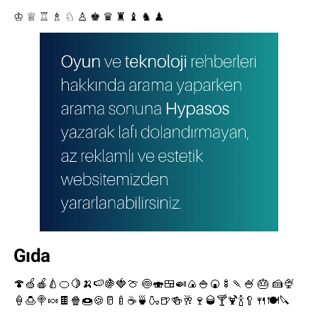
♔ ♕ ♖ ♗ ♘ ♙ ♚ ♛ ♜ ♝ ♞ ♟
Gıda
🍄🍏🍎🍐🍊🍋🍌🍉🍇🍓🍈 🍥🍣🍱🍛🍙🍚🍘🍢🍡🍧 🎂 🍰🍨
🍦🍮🍭🍬🍫🍿🍩🍪🥛🍼☕🍵🍶🍺🍻🥂🍷🥃🍸🍹🍾🥄🍴🍽🔪