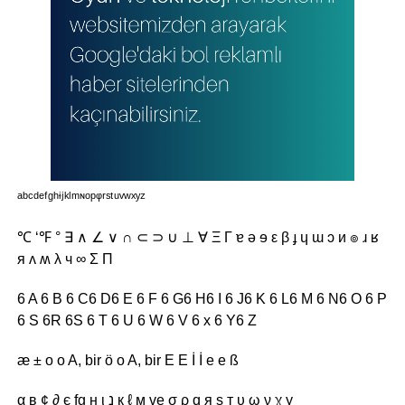
ᵃᵇᶜᵈᵉᶠᵍʰᶤʲᵏˡᵐᶰᵒᵖᵠʳˢᵗᵘᵛʷˣʸᶻ
℃ ‘℉ ° ∃ ∧ ∠ ∨ ∩ ⊂ ⊃ ∪ ⊥ ∀ Ξ Γ ɐ ə ɘ ε β ɟ ɥ ɯ ɔ и ๏ ɹ ʁ
я ʌ ʍ λ ч ∞ Σ Π
6 A 6 B 6 C6 D6 E 6 F 6 G6 H6 I 6 J6 K 6 L6 M 6 N6 O 6 P
6 S 6R 6S 6 T 6 U 6 W 6 V 6 x 6 Y6 Z
æ ± o o A, bir ö o A, bir E E İ İ e e ß
α в ¢ ∂ є fg н ι נ к ℓ м ve σ ρ q я ѕ т υ ω ν χ у