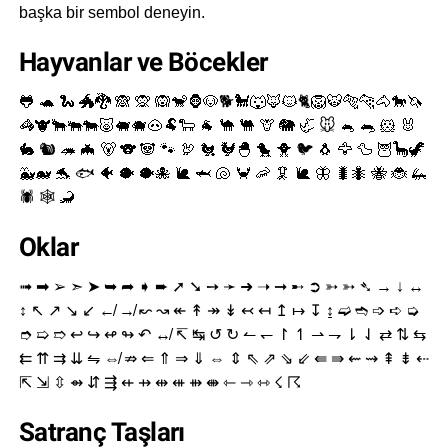
başka bir sembol deneyin.
Hayvanlar ve Böcekler
🐸 🐢 🐍 🐲🐉 🙈 🙊 🙉🐒🦍🐶🐕🐩🐺🦊🐱🐈🦁🐯🐅🐆🐴🐎🦄
🦓🐮🐂🐃🐄🐷🐖🐗🐽🐏🐑 🐐 🐪 🐫 🦒 🐘 🦏 🐭 🐁 🐀 🐹 🐰
🐇 🐿 🦔 🦇 🐻 🐨 🐼 🐾 🦃 🐔 🐓🐣 🐤 🐥 🐦 🐧 🦅 🦆 🦉🦕🦖
🐳🐋 🐬 🐟 🐠 🐡 🐡🐙 🐌 🦈 🐚 🦀 🦐 🦑 🐌 🦋 🐛🐜 🐝 🐞 🦗
🕷 🕸 🦂
Oklar
➟ ➡ ➢ ➣ ➤ ➥ ➦ ➧ ➨ ➚ ➘ ➙ ➛ ➜ ➝ ➞ ➸ ➲ ➳ ➳ ➴ → ↓ ↔
↕ ↖ ↗ ↘ ↙ ↚ ↛ ↜ ↝ ↞ ↟ ↠ ↡ ↢ ↤ ↥ ↦ ↧ ↨ ➫ ➬ ➩ ➪ ➭
➮ ➯ ➱ ↩ ↪ ↫ ↬ ↶ ↮ ↸ ↹ ↺ ↻ ↼ ↽ ↾ ↿ ⇀ ⇁ ⇂ ⇃ ⇄ ⇅ ⇆
⇇ ⇈ ⇉ ⇊ ⇋ ⇎ ⇏ ⇐ ⇑ ⇒ ⇓ ⇔ ⇕ ⇖ ⇗ ⇘ ⇙ ⇚ ⇛ ⇜ ⇝ ⇞ ⇟ ⇠
⇱ ⇲ ⇳ ⇴ ⇵ ⇶ ⇷ ⇸ ⇹ ⇺ ⇻ ⇼ ⇽ ⇾ ⇿ ☇ ☈
Satranç Taşları