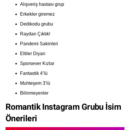
Alışveriş hastası grup
Erkekler giremez
Dedikodu grubu
Raydan Çıktık!
Pandemi Sakinleri
Eltiler Diyarı
Sporsever Kızlar
Fantastik 4’lü
Muhteşem 3’lü
Bilinmeyenler
Romantik Instagram Grubu İsim
Önerileri