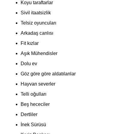
Koyu taraftarlar
Sivil itaatsizlik
Telsiz oyuncuları
Arkadaş canlısı
Fit kızlar
Aşık Mühendisler
Dolu ev
Göz göre göre aldatılanlar
Hayvan severler
Telli oğulları
Beş hececiler
Dertliler
İnek Sürüsü