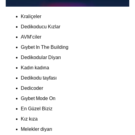
Kraliçeler
Dedikoducu Kızlar
AVM’ciler
Gıybet In The Building
Dedikodular Diyarı
Kadın kadına
Dedikodu tayfası
Dedicoder
Gıybet Mode On
En Güzel Biziz
Kız kıza
Melekler diyarı