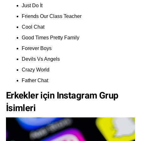
Just Do İt
Friends Our Class Teacher
Cool Chat
Good Times Pretty Family
Forever Boys
Devils Vs Angels
Crazy World
Father Chat
Erkekler için Instagram Grup
İsimleri