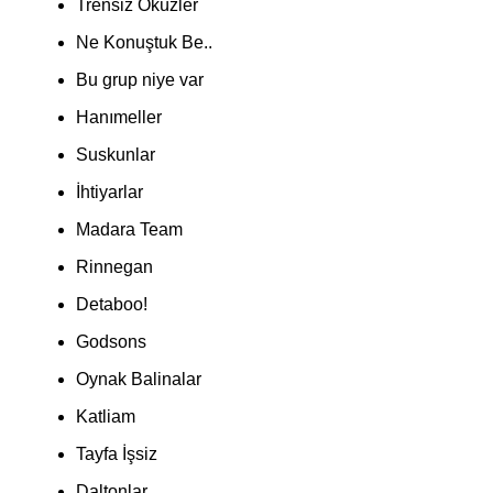
Trensiz Öküzler
Ne Konuştuk Be..
Bu grup niye var
Hanımeller
Suskunlar
İhtiyarlar
Madara Team
Rinnegan
Detaboo!
Godsons
Oynak Balinalar
Katliam
Tayfa İşsiz
Daltonlar