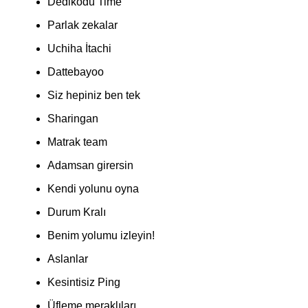
Dedikodu Time
Parlak zekalar
Uchiha İtachi
Dattebayoo
Siz hepiniz ben tek
Sharingan
Matrak team
Adamsan girersin
Kendi yolunu oyna
Durum Kralı
Benim yolumu izleyin!
Aslanlar
Kesintisiz Ping
Üfleme meraklıları