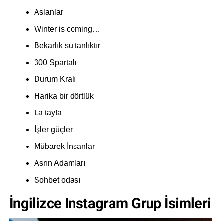
Aslanlar
Winter is coming…
Bekarlık sultanlıktır
300 Spartalı
Durum Kralı
Harika bir dörtlük
La tayfa
İşler güçler
Mübarek İnsanlar
Asrın Adamları
Sohbet odası
İngilizce Instagram Grup İsimleri