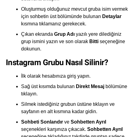
Oluşturmuş olduğunuz mevcut gruba isim vermek
için sohbetin üst bölümünde bulunan
Detaylar
kısmına tıklamanız gerekecek.
Çıkan ekranda
Grup Adı
yazılı yere dilediğiniz
grup ismini yazın ve son olarak
Bitti
seçeneğine
dokunun.
Instagram Grubu Nasıl Silinir?
İlk olarak hesabınıza giriş yapın.
Sağ üst kısımda bulunan
Direkt Mesaj
bölümüne
tıklayın.
Silmek istediğiniz grubun üstüne tıklayın ve
sayfanın en alt kısmına kadar gidin.
Sohbeti Sonlandır
ve
Sohbetten Ayrıl
seçenekleri karşınıza çıkacak.
Sohbetten Ayrıl
seçeneğine tıkladığınız takdirde gruptan sadece