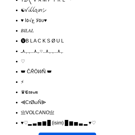
☯︎ꪜ𝓲ꪶꪶꪖ𝓲ꪀシ
♥ l٥ﻻ ﻉ√٥υ♥
𝐵𝐼𝐿𝐴𝐿
🅥B L A C K ​​S Ø U L
ﮩ٨ـﮩﮩ٨ـ♡ﮩ٨ـﮩﮩ٨ـ
♡
👑 Č
Ř
Ö
W
Ñ 👑
⚡
♛𝕮𝖗𝖔𝔀𝖓
⫷CrØωŇ⫸
亗VOLCANO亗
♥♡▂ ▃ ▅ ▆ █ (isim) █ ▆ ▅ ▃ ▂ ♥♡