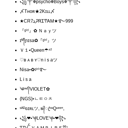
꧁༒☬psycho☬Boys☬༒꧂
〆Tʜᴏʀ★2Kɪʟʟ〆
★CR7ܓᎮᏒᏆͲᎪᎷ★࿐999
『ᵍⁱʳˡ』✿ Ｎａｙツ
ɪᴹ᭄ɲɪsa✿『ᵍⁱʳˡ』ツ
Ｖ１•Queen☂⁴²
♡ʙ ᴀ ʙ ʏ♡n i s aツ
Nisa•✿ᵍⁱʳˡ࿐
L i s a
༄ᶦᶰᵈ᭄VIOLET✿
{NGS}•ㄴㅌㅇㅊ
ˢᴬᴰɢɪʀʟツ, ᴍ᭄ꦿⁱˢˢQᵘᵉᵉⁿ,
꧁❤•༆LOVE༆•❤꧂
Ƭᗪ〲ＶＡＭＰＩＲＥ⁰⁰⁷