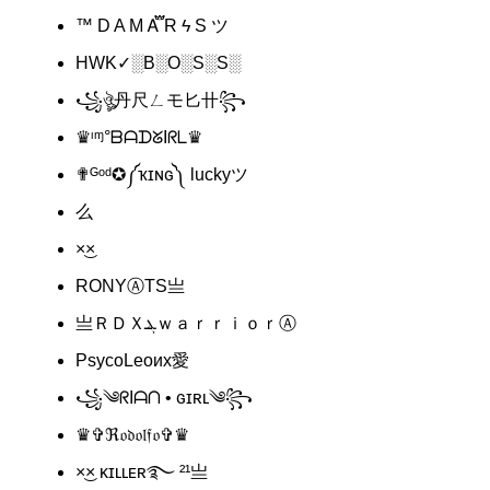
™ D A M Ꭺ֟፝ R ϟ S ツ
HWK✓░B░O░S░S░
꧁ঔৣ丹尺ㄥモ匕卄꧂
♛ᶦᶬ°ᗷᗩᗪᘜIᖇᒪ♛
✟ᴳᵒᵈ✪༼ҡɪɴɢ༽ luckyツ
么
×͜×
RONYㅤㅤⒶㅤTS亗
亗ＲＤＸܔｗａｒｒｉｏｒⒶ︎
PsycoLeoих愛
꧁༄ᖇIᗩᑎ • ɢɪʀʟ༄꧂
♛✞ℜ𝔬𝔡𝔬𝔩𝔣𝔬✞♛
×͜× ᴋɪʟʟᴇʀ࿐ ²¹亗