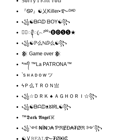
𝕊𝕠𝕣𝕣𝕪 𝕀 𝕂𝕚𝕝𝕝 𝕐𝕠𝕦
『ᏫᎮ』☯乂Killer•࿐ᴰᴬᴰ
꧁☯︎ᗷᗩᗪ ᗷOY☯︎꧂
★᭄ꦿ᭄ꦿ︵²⁰⁰⁴🅑🅞🅢🅢★
꧁☯ℙ么ℕⅅ么☯꧂
𒆜 Game over 𒆜
*ᶦᶰᵈ᭄ ™La PATRONA™
`s ʜ ᴀ ᴅ ᴏ ᴡ ツ
ϟㅤＰ么ＴＲＯＮ亗
꧁☆ＤＲＫ ♠️ ＡＧＨＯＲＩ☆꧂
꧁☯︎ᗷᗩᗪᴥ︎︎︎ᘜIᖇᒪ☯︎꧂
™️𝕯𝖆𝖗𝖐 𝕬𝖓𝖌𝖊𝖑☠️
꧁༺ ₦Ї₦ℑ₳ ƤℜɆĐ₳₮Øℜ ༻꧂
☯乂𝚁𝙴𝙰𝙻࿐₮ØӾł₵