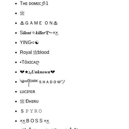
Tʜᴇ ᴅᴏᴍɪᴄ彡1
亗
♨ＧＡＭＥ ＯＮ♨
S𝒊𝒍𝒆𝒏𝒕々𝒌𝒊𝒍𝒍𝒆𝒓࿐×͜×
YING➪☯︎
Royal 亗blood
•Tóxɪᴄᴀღ
💔★ܓ𝑼𝒏𝒌𝒏𝒐𝒘𝒏💔
༄ᶦᶰᵈ᭄ᴰᴬᴿᴷ s ʜ ᴀ ᴅ ᴏ ᴡツ
ʟᴜᴄɪꜰᴇʀ
亗 Ðʜɪʀᴜ
Ｓ 𝙿 𝚈 𝚁 𝙾
×͜× B O S S ×͜×