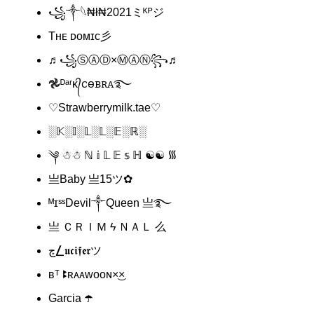
꧁⁣༒𓆩₦ł₦2021ミᴷᴾジ
Tʜᴇ ᴅᴏᴍɪᴄ彡
♬꧁ⓈⒶⒹ×ⓂⒶⓃ꧂♬
𖣘ᴰᵃʳᴋ᭄ꮯꮎᏼꭱꭺ࿐
♡Strawberrymilk.tae♡
░𝕂░𝕀░𝕃░𝕃░𝔼░ℝ░
༆ ☃︎☃︎ ℕ 𝕚 𝕃 𝔼 𝕤 ℍ ☯︎☯︎ ᯾
亗Baby 亗15ツ✿
ᴹɪˢˢDevil༒Queen 亗࿐
亗 ＣＲＩＭ ϟ ＮＡＬ 么
چ⎳𝖚𝖈𝖎𝖋𝖊𝖗ツ
ʙᵀ ꔪʀᴀᴀᴡᴏᴏɴ×͜×
Garcia ☂️