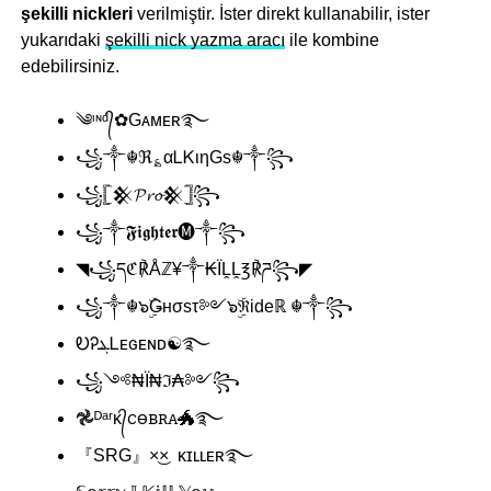
şekilli nickleri
verilmiştir. İster direkt kullanabilir, ister
yukarıdaki
şekilli nick yazma aracı
ile kombine
edebilirsiniz.
༄ᶦᶰᵈ᭄✿Gᴀᴍᴇʀ࿐
꧁༒☬ℜ؏αᏞᏦιηGs☬༒꧂
꧁𓊈𒆜𝓟𝓻𝓸𒆜𓊉꧂
꧁༒𝕱𝖎𝖌𝖍𝖙𝖊𝖗🅜༒꧂
◥꧁དℭ℟Åℤ¥༒₭ÏḼḼ℥℟ཌ꧂◤
꧁༒☬๖ۣۜǤнσsτ༻๖ۣۜℜideℝ ☬༒꧂
ᎧᎮܔᏞᴇԍᴇɴᴅ☯࿐
꧁༺₦Ї₦ℑ₳༻꧂
𖣘ᴰᵃʳᴋ᭄ꮯꮎᏼꭱꭺ🐲࿐
『SRG』×͜× ᴋɪʟʟᴇʀ࿐