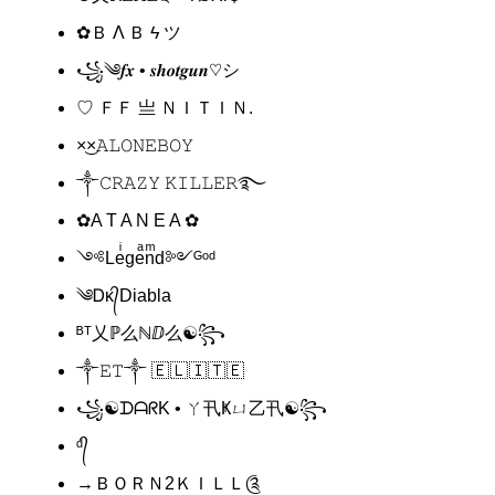
✿Ｂ Λ Ｂ ϟ ツ
꧁༄𝒇𝒙 • 𝒔𝒉𝒐𝒕𝒈𝒖𝒏♡︎シ︎
♡ ＦＦ 亗 ＮＩＴＩＮ.
×͜×ㅤ𝙰𝙻𝙾𝙽𝙴ㅤ𝙱𝙾𝚈
༒𝙲𝚁𝙰𝚉𝚈 𝙺𝙸𝙻𝙻𝙴𝚁࿐
✿A T A N E A ✿
༺Leͥgeͣnͫd༻ᴳᵒᵈ
༄Ꭰᴋ᭄Diabla
ᴮᵀ乂ℙ么ℕⅅ么☯꧂
༒︎𝙴𝚃༒︎ 🇪 🇱 🇮 🇹 🇪
꧁☯︎ᗪᗩᖇK • ㄚ卂Ҝㄩ乙卂☯︎꧂
ᵈ᭄
→ＢＯＲＮ2ＫＩＬＬ༊