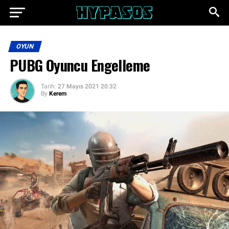
OYUN
PUBG Oyuncu Engelleme
Tarih:
27 Mayıs 2021 20:32
By
Kerem