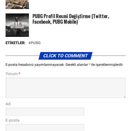
PUBG Profil Resmi Değiştirme (Twitter,
Facebook, PUBG Mobile)
ETIKETLER:
PUBG
CLICK TO COMMENT
E-posta hesabınız yayımlanmayacak.
Gerekli alanlar
*
ile işaretlenmişlerdir
Yorum
*
Ad
E-posta