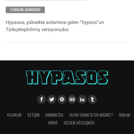
Hypasos, yüksekte anlamına gelen “hypsos”un
Türkçeleştirilmiş versiyonudur.
YAZARLAR
İLETIŞIM
HAKKIMIZDA
YAZAR OLMAK İSTER MISINIZ?
REKLAM
KÜNYE
GIZLILIK SÖZLEŞMESI