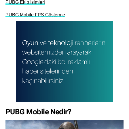
PUBG Ekip İsimleri
PUBG Mobile FPS Gösterme
PUBG Mobile Nedir?