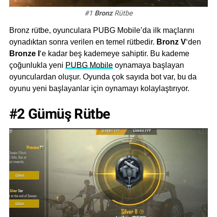
#1
Bronz
Rütbe
Bronz rütbe, oyunculara PUBG Mobile’da ilk maçlarını
oynadıktan sonra verilen en temel rütbedir.
Bronz V
‘den
Bronze I
‘e kadar beş kademeye sahiptir. Bu kademe
çoğunlukla yeni
PUBG Mobile
oynamaya başlayan
oyunculardan oluşur. Oyunda çok sayıda bot var, bu da
oyunu yeni başlayanlar için oynamayı kolaylaştırıyor.
#2 Gümüş
Rütbe