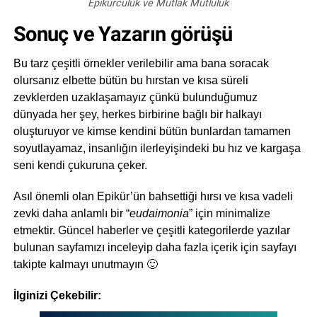
Epikürcülük ve Mutlak Mutluluk
Sonuç ve Yazarın görüşü
Bu tarz çeşitli örnekler verilebilir ama bana soracak
olursanız elbette bütün bu hırstan ve kısa süreli
zevklerden uzaklaşamayız çünkü bulunduğumuz
dünyada her şey, herkes birbirine bağlı bir halkayı
oluşturuyor ve kimse kendini bütün bunlardan tamamen
soyutlayamaz, insanlığın ilerleyişindeki bu hız ve kargaşa
seni kendi çukuruna çeker.
Asıl önemli olan Epikür’ün bahsettiği hırsı ve kısa vadeli
zevki daha anlamlı bir “
eudaimonia
” için minimalize
etmektir. Güncel haberler ve çeşitli kategorilerde yazılar
bulunan sayfamızı inceleyip daha fazla içerik için sayfayı
takipte kalmayı unutmayın 🙂
İlginizi Çekebilir: