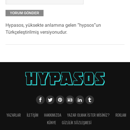
Hypasos, yüksekte anlamına gelen “hypsos”un
Türkçeleştirilmiş versiyonudur.
YAZARLAR
İLETIŞIM
HAKKIMIZDA
YAZAR OLMAK İSTER MISINIZ?
REKLAM
KÜNYE
GIZLILIK SÖZLEŞMESI