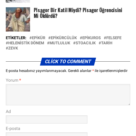
Pisagor Bir Katil Miydi? Pisagor Öğrencisini
Mi Öldürdü?
ETIKETLER:
EPIKÜR
EPIKÜRCÜLÜK
EPIKUROS
FELSEFE
HELENISTIK DÖNEM
MUTLULUK
STOACILIK
TARIH
ZEVK
CLICK TO COMMENT
E-posta hesabınız yayımlanmayacak.
Gerekli alanlar
*
ile işaretlenmişlerdir
Yorum
*
Ad
E-posta