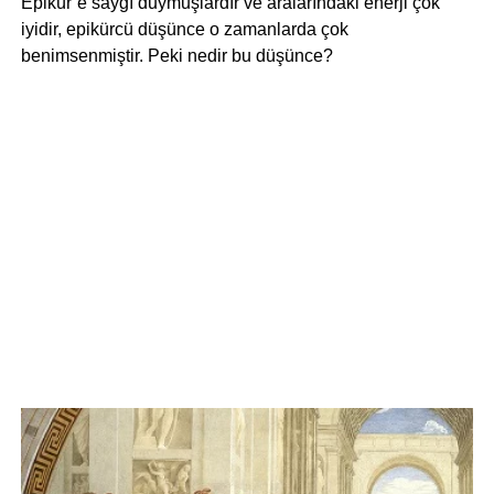
Epikür’e saygı duymuşlardır ve aralarındaki enerji çok
iyidir, epikürcü düşünce o zamanlarda çok
benimsenmiştir. Peki nedir bu düşünce?