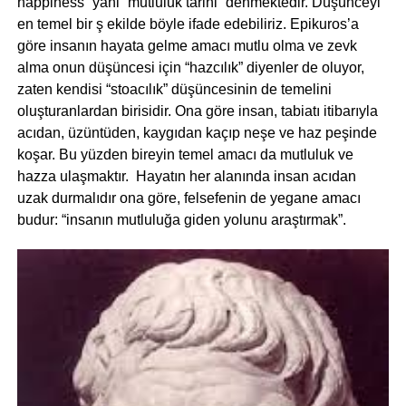
happiness” yani “mutluluk tarihi” denmektedir. Düşünceyi
en temel bir ş ekilde böyle ifade edebiliriz. Epikuros’a
göre insanın hayata gelme amacı mutlu olma ve zevk
alma onun düşüncesi için “hazcılık” diyenler de oluyor,
zaten kendisi “stoacılık” düşüncesinin de temelini
oluşturanlardan birisidir. Ona göre insan, tabiatı itibarıyla
acıdan, üzüntüden, kaygıdan kaçıp neşe ve haz peşinde
koşar. Bu yüzden bireyin temel amacı da mutluluk ve
hazza ulaşmaktır. Hayatın her alanında insan acıdan
uzak durmalıdır ona göre, felsefenin de yegane amacı
budur: “insanın mutluluğa giden yolunu araştırmak”.