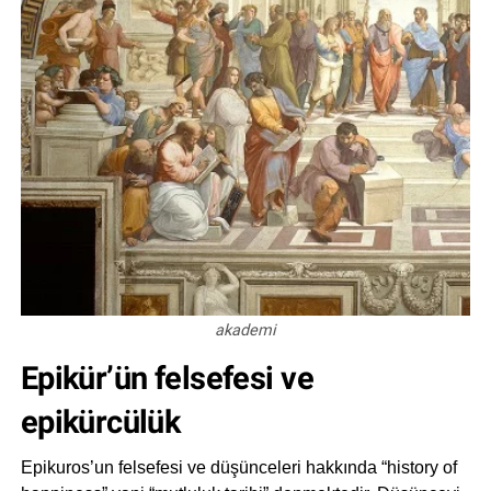
akademi
Epikür’ün felsefesi ve
epikürcülük
Epikuros’un felsefesi ve düşünceleri hakkında “history of