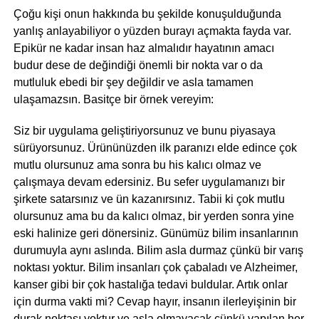
Çoğu kişi onun hakkında bu şekilde konuşulduğunda
yanlış anlayabiliyor o yüzden burayı açmakta fayda var.
Epikür ne kadar insan haz almalıdır hayatının amacı
budur dese de değindiği önemli bir nokta var o da
mutluluk ebedi bir şey değildir ve asla tamamen
ulaşamazsın. Basitçe bir örnek vereyim:
Siz bir uygulama geliştiriyorsunuz ve bunu piyasaya
sürüyorsunuz. Ürününüzden ilk paranızı elde edince çok
mutlu olursunuz ama sonra bu his kalıcı olmaz ve
çalışmaya devam edersiniz. Bu sefer uygulamanızı bir
şirkete satarsınız ve ün kazanırsınız. Tabii ki çok mutlu
olursunuz ama bu da kalıcı olmaz, bir yerden sonra yine
eski halinize geri dönersiniz. Günümüz bilim insanlarının
durumuyla aynı aslında. Bilim asla durmaz çünkü bir varış
noktası yoktur. Bilim insanları çok çabaladı ve Alzheimer,
kanser gibi bir çok hastalığa tedavi buldular. Artık onlar
için durma vakti mi? Cevap hayır, insanın ilerleyişinin bir
durak noktası yoktur ve asla olmayacak çünkü yapılan her