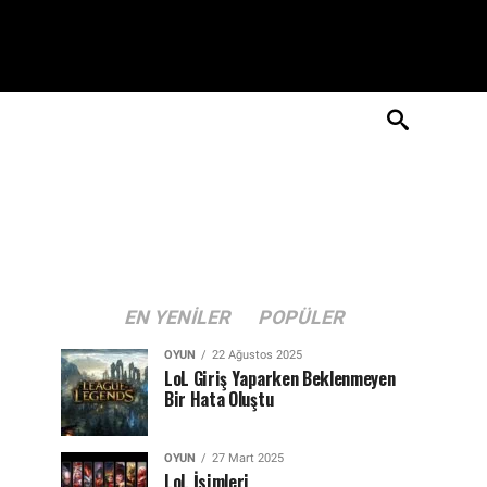
EN YENILER
POPÜLER
OYUN
22 Ağustos 2025
LoL Giriş Yaparken Beklenmeyen
Bir Hata Oluştu
OYUN
27 Mart 2025
LoL İsimleri