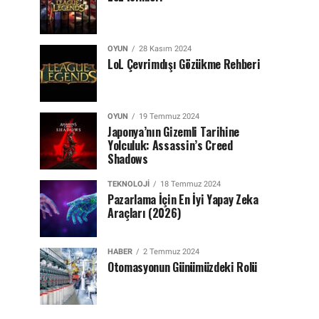
OYUN
28 Kasım 2024
LoL Çevrimdışı Gözükme Rehberi
OYUN
19 Temmuz 2024
Japonya’nın Gizemli Tarihine
Yolculuk: Assassin’s Creed
Shadows
TEKNOLOJI
18 Temmuz 2024
Pazarlama İçin En İyi Yapay Zeka
Araçları (2026)
HABER
2 Temmuz 2024
Otomasyonun Günümüzdeki Rolü