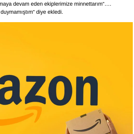
ynamaya devam eden ekiplerimize minnettarım”….
r duymamıştım” diye ekledi.