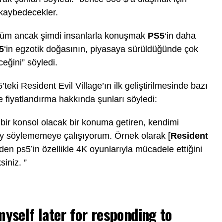
 kaybedecekler.
düm ancak şimdi insanlarla konuşmak
PS5
‘in daha
5
‘in egzotik doğasının, piyasaya sürüldüğünde çok
ceğini” söyledi.
eki Resident Evil Village’ın ilk geliştirilmesinde bazı
e fiyatlandırma hakkında şunları söyledi:
 bir konsol olacak bir konuma getiren, kendimi
şey söylememeye çalışıyorum. Örnek olarak [
Resident
rden ps5’in özellikle 4K oyunlarıyla mücadele ettiğini
iniz. ”
myself later for responding to