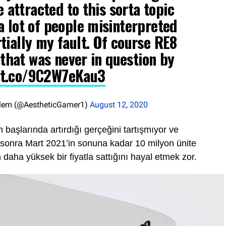
le attracted to this sorta topic
 a lot of people misinterpreted
rtially my fault. Of course RE8
 that was never in question by
/t.co/9C2W7eKau3
olem (@AestheticGamer1)
August 12, 2020
ın başlarında artırdığı gerçeğini tartışmıyor ve
n sonra Mart 2021’in sonuna kadar 10 milyon ünite
n
daha yüksek bir fiyatla sattığını hayal etmek zor.