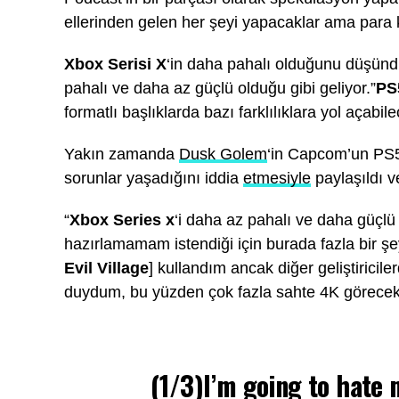
ellerinden gelen her şeyi yapacaklar ama para
Xbox Serisi X
‘in daha pahalı olduğunu düşün
pahalı ve daha az güçlü olduğu gibi geliyor.”
PS
formatlı başlıklarda bazı farklılıklara yol açabile
Yakın zamanda
Dusk Golem
‘in Capcom’un PS5’t
sorunlar yaşadığını iddia
etmesiyle
paylaşıldı v
“
Xbox Series x
‘i daha az pahalı ve daha güçlü
hazırlamamam istendiği için burada fazla bir 
Evil Village
] kullandım ancak diğer geliştiricile
duydum, bu yüzden çok fazla sahte 4K göreceks
(1/3)I’m going to hate 