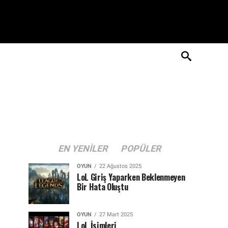
EN YENILER
POPÜLER
OYUN
22 Ağustos 2025
LoL Giriş Yaparken Beklenmeyen
Bir Hata Oluştu
OYUN
27 Mart 2025
LoL İsimleri