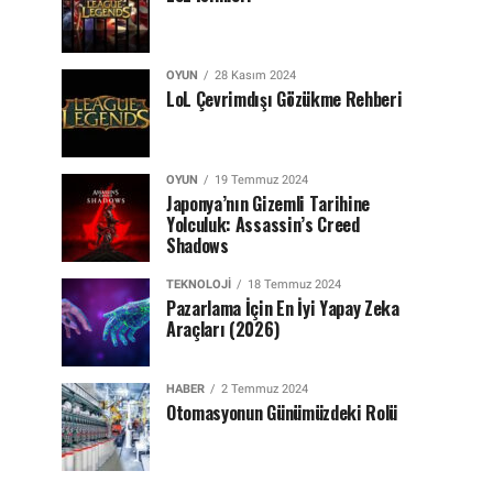
OYUN
28 Kasım 2024
LoL Çevrimdışı Gözükme Rehberi
OYUN
19 Temmuz 2024
Japonya’nın Gizemli Tarihine
Yolculuk: Assassin’s Creed
Shadows
TEKNOLOJI
18 Temmuz 2024
Pazarlama İçin En İyi Yapay Zeka
Araçları (2026)
HABER
2 Temmuz 2024
Otomasyonun Günümüzdeki Rolü