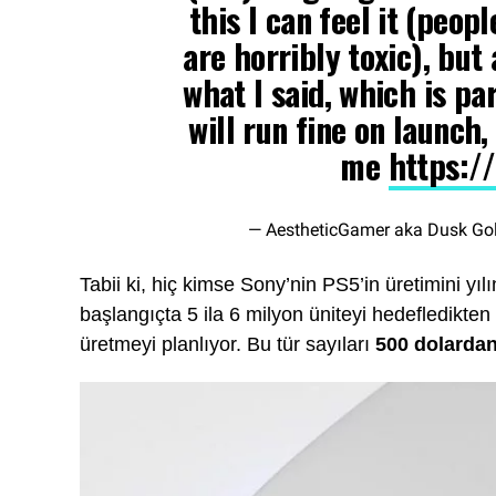
this I can feel it (peop
are horribly toxic), but
what I said, which is pa
will run fine on launch,
me
https:/
— AestheticGamer aka Dusk G
Tabii ki, hiç kimse Sony’nin PS5’in üretimini yıl
başlangıçta 5 ila 6 milyon üniteyi hedefledikte
üretmeyi planlıyor. Bu tür sayıları
500 dolarda