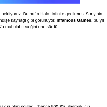
 bekliyoruz. Bu hafta Halo: Infinite gecikmesi Sony’nin
r endişe kaynağı gibi görünüyor.
Infamous Games
, bu yıl
’a mal olabileceğini öne sürdü.
rak şunları söyledi: “bence 500 $’a ulaşmak için