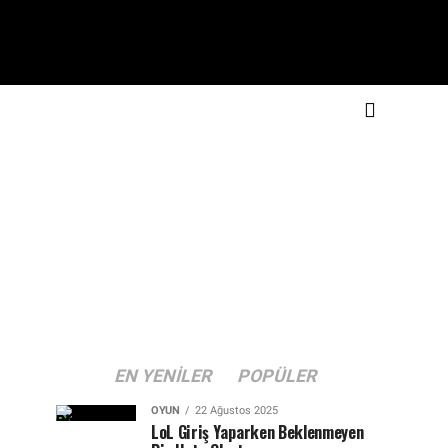
EN YENILER
POPÜLER
OYUN
22 Ağustos 2025
LoL Giriş Yaparken Beklenmeyen