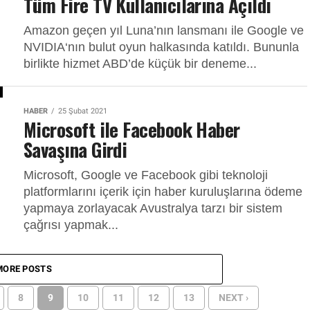
Tüm Fire TV Kullanıcılarına Açıldı
Amazon geçen yıl Luna’nın lansmanı ile Google ve
NVIDIA‘nın bulut oyun halkasında katıldı. Bununla
birlikte hizmet ABD’de küçük bir deneme...
HABER
25 Şubat 2021
Microsoft ile Facebook Haber
Savaşına Girdi
Microsoft, Google ve Facebook gibi teknoloji
platformlarını içerik için haber kuruluşlarına ödeme
yapmaya zorlayacak Avustralya tarzı bir sistem
çağrısı yapmak...
MORE POSTS
8
9
10
11
12
13
NEXT ›