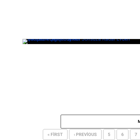
« FIRST
‹ PREVIOUS
5
6
7