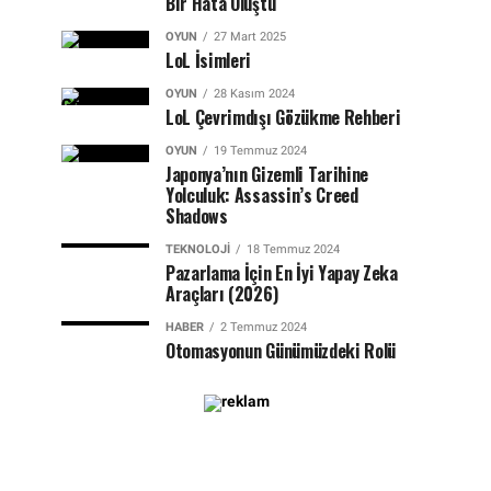
Bir Hata Oluştu
OYUN
27 Mart 2025
LoL İsimleri
OYUN
28 Kasım 2024
LoL Çevrimdışı Gözükme Rehberi
OYUN
19 Temmuz 2024
Japonya’nın Gizemli Tarihine
Yolculuk: Assassin’s Creed
Shadows
TEKNOLOJI
18 Temmuz 2024
Pazarlama İçin En İyi Yapay Zeka
Araçları (2026)
HABER
2 Temmuz 2024
Otomasyonun Günümüzdeki Rolü