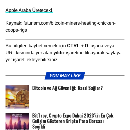
Apple Araba Üretecek!
Kaynak: futurism.com/bitcoin-miners-heating-chicken-
coops-rigs
Bu bilgileri kaybetmemek için
CTRL + D
tuşuna veya
URL kısmında yer alan
yıldız
işaretine tıklayarak sayfaya
yer işareti ekleyebilirsiniz.
YOU MAY LIKE
Bitcoin ve Ağ Güvenliği: Nasıl Sağlar?
BitTroy, Crypto Expo Dubai 2023’ün En Çok
Gelişim Gösteren Kripto Para Borsası
Seçildi