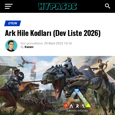
OYUN
Ark Hile Kodları (Dev Liste 2026)
Son güncelleme:
29 Mart 2023 15:16
By
Kerem