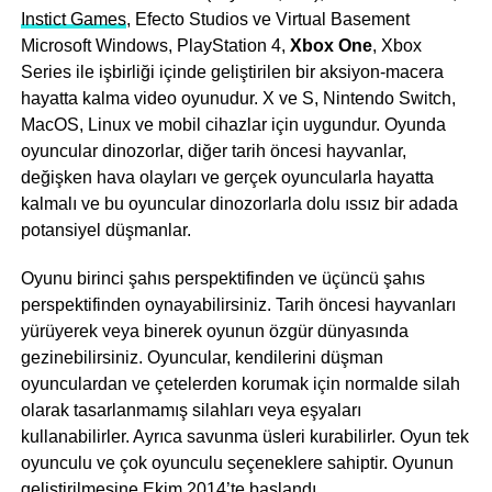
Instict Games
, Efecto Studios ve Virtual Basement
Microsoft Windows, PlayStation 4,
Xbox One
, Xbox
Series ile işbirliği içinde geliştirilen bir aksiyon-macera
hayatta kalma video oyunudur. X ve S, Nintendo Switch,
MacOS, Linux ve mobil cihazlar için uygundur. Oyunda
oyuncular dinozorlar, diğer tarih öncesi hayvanlar,
değişken hava olayları ve gerçek oyuncularla hayatta
kalmalı ve bu oyuncular dinozorlarla dolu ıssız bir adada
potansiyel düşmanlar.
Oyunu birinci şahıs perspektifinden ve üçüncü şahıs
perspektifinden oynayabilirsiniz. Tarih öncesi hayvanları
yürüyerek veya binerek oyunun özgür dünyasında
gezinebilirsiniz. Oyuncular, kendilerini düşman
oyunculardan ve çetelerden korumak için normalde silah
olarak tasarlanmamış silahları veya eşyaları
kullanabilirler. Ayrıca savunma üsleri kurabilirler. Oyun tek
oyunculu ve çok oyunculu seçeneklere sahiptir. Oyunun
geliştirilmesine Ekim 2014’te başlandı.