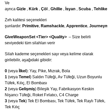
Ve
ayrıca
Gizle
,
Kürk
,
Çöl
,
Ghillie
,
İsyan
,
Scuba
,
Tehlike
Zırh kalitesi seçenekleri
şunlardır:
Primitive
,
Ramshackle
,
Apprentice
,
Journeyma
GiveWeaponSet <Tier> <Quality>
– Size belirli
seviyedeki tüm silahları verir
Silah kademe seçenekleri sayı veya kelime olarak
girilebilir, aşağıdaki gibidir:
0
(veya
İlkel
): Yay, Pike, Mızrak, Bola
1
(veya
Temel
) Saldırı Tüfeği, Av Tüfeği, Uzun Boyunlu
Tüfek, Kılıç, El Bombası
2
(veya
Gelişmiş
) Bileşik Yay, Fabrikasyon Keskin
Nişancı Tüfeği, Roket Fırlatıcı, C4 Charge
3
(veya
Tek
) Tek El Bombası, Tek Tüfek, Tek Raylı Tüfek,
Tek Kılıç