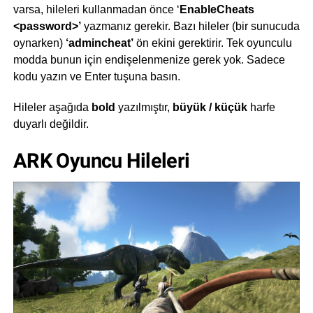
varsa, hileleri kullanmadan önce ‘
EnableCheats
<password>’
yazmanız gerekir. Bazı hileler (bir sunucuda
oynarken)
‘admincheat’
ön ekini gerektirir. Tek oyunculu
modda bunun için endişelenmenize gerek yok. Sadece
kodu yazın ve Enter tuşuna basın.
Hileler aşağıda
bold
yazılmıştır,
büyük / küçük
harfe
duyarlı değildir.
ARK Oyuncu Hileleri