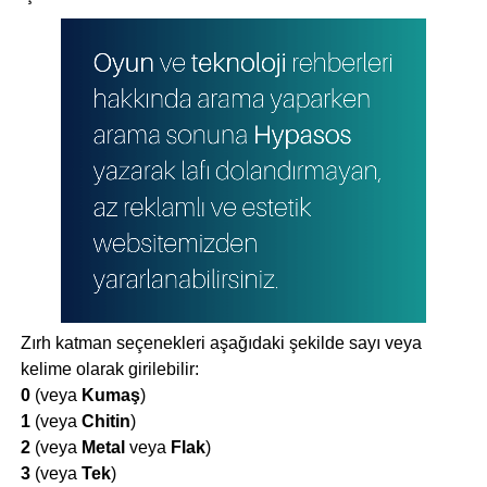
Zırh katman seçenekleri aşağıdaki şekilde sayı veya
kelime olarak girilebilir:
0
(veya
Kumaş
)
1
(veya
Chitin
)
2
(veya
Metal
veya
Flak
)
3
(veya
Tek
)