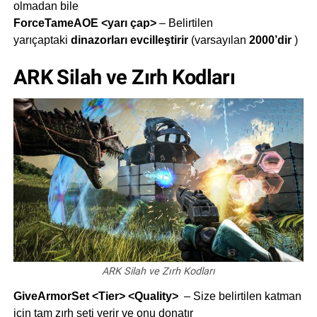
olmadan bile
ForceTameAOE <yarı çap>
– Belirtilen
yarıçaptaki
dinazorları evcilleştirir
(varsayılan
2000’dir
)
ARK Silah ve Zırh Kodları
ARK Silah ve Zırh Kodları
GiveArmorSet <Tier> <Quality>
– Size belirtilen katman
için tam zırh seti verir ve onu donatır