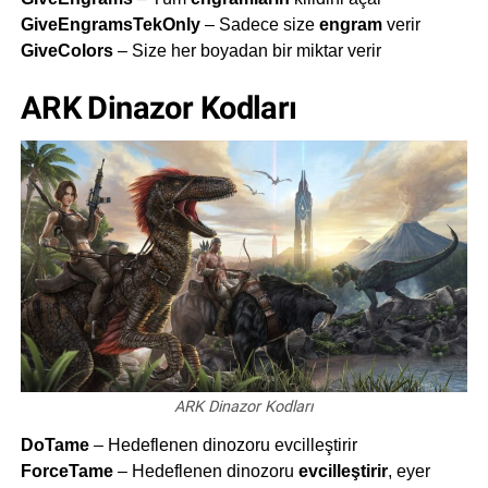
GiveEngramsTekOnly
– Sadece size
engram
verir
GiveColors
– Size her boyadan bir miktar verir
ARK Dinazor Kodları
ARK Dinazor Kodları
DoTame
– Hedeflenen dinozoru evcilleştirir
ForceTame
– Hedeflenen dinozoru
evcilleştirir
, eyer