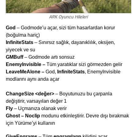
ARK Oyuncu Hileleri
God
– Godmode’u açar, sizi tüm hasarlardan korur
(boğulma hariç)
InfiniteStats
– Sınırsız sağlık, dayanıklılık, oksijen,
yiyecek ve su
GMBuff
– Godmode artı sonsuz
EnemyInvisible
–
Tüm yaratıklar sizi görmezden gelir
LeaveMeAlone
–
God,
InfiniteStats
, EnemyInvisible
modlarını aynı anda açar
ChangeSize <değer>
– Boyutunuzu bu çarpanla
değiştirir, varsayılan değer 1
Fly
– Uçmanıza olanak verir
Ghost
– Noclip
modunu etkinleştirir. Devre dışı bırakmak
için Yürüme’yi kullanın
GiveEngrams
– Tüm
engramların
kilidini açar