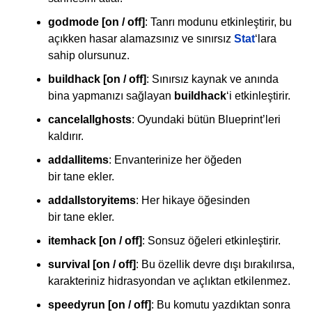
godmode [on / off]
: Tanrı modunu etkinleştirir, bu
açıkken hasar alamazsınız ve sınırsız
Stat
‘lara
sahip olursunuz.
buildhack [on / off]
: Sınırsız kaynak ve anında
bina yapmanızı sağlayan
buildhack
‘i etkinleştirir.
cancelallghosts
: Oyundaki bütün Blueprint’leri
kaldırır.
addallitems
: Envanterinize her öğeden
bir tane ekler.
addallstoryitems
: Her hikaye öğesinden
bir tane ekler.
itemhack [on / off]
: Sonsuz öğeleri etkinleştirir.
survival [on / off]
: Bu özellik devre dışı bırakılırsa,
karakteriniz hidrasyondan ve açlıktan etkilenmez.
speedyrun [on / off]
: Bu komutu yazdıktan sonra