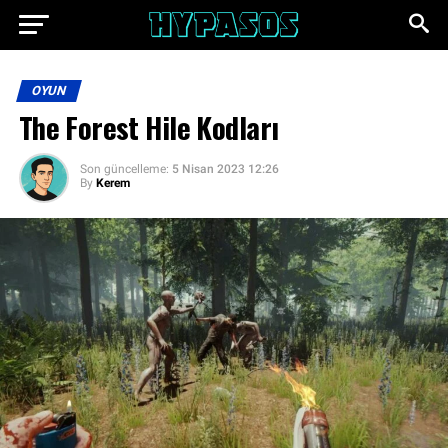
OYUN
The Forest Hile Kodları
Son güncelleme:
5 Nisan 2023 12:26
By
Kerem