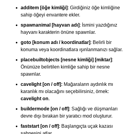
additem [öğe kimliği]
: Girdiğiniz öğe kimliğine
sahip öğeyi envantere ekler.
spawnanimal [hayvan adı]
: İsmini yazdığınız
hayvanı karakterin önüne spawnlar.
goto [konum adı / koordinatlar]
: Belirli bir
konuma veya koordinatlara ışınlanmanızı sağlar.
placebuiltobjects [nesne kimliği] [miktar]
:
Önünüze belirtilen kimliğe sahip bir nesne
spawnlar.
cavelight [on / off]:
Mağaraların aydınlık mı
karanlık mı olacağını seçebilirsiniz, örnek:
cavelight on
.
buildermode [on / off]
: Sağlığı ve düşmanları
devre dışı bırakan bir yaratıcı mod oluşturur.
faststart [on / off]
: Başlangıçta uçak kazası
sahnesini atlar.