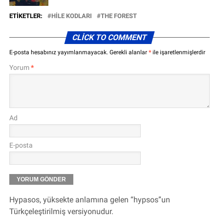
ETIKETLER:
HILE KODLARI
THE FOREST
CLICK TO COMMENT
E-posta hesabınız yayımlanmayacak.
Gerekli alanlar
*
ile işaretlenmişlerdir
Yorum
*
Ad
E-posta
Hypasos, yüksekte anlamına gelen “hypsos”un
Türkçeleştirilmiş versiyonudur.