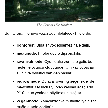
The Forest Hile Kodları
Bunlar ana menüye yazarak girilebilecek hilelerdir:
ironforest
: Binalar yok edilemez hale gelir.
meatmode
: Hileler devre dışı bırakılır.
rawmeatmode
: Oyun daha zor hale gelir, bu
nedenle oyuncu öldüğünde, tüm kayıt dosyası
silinir ve oynatıcı yeniden başlar.
regrowmode
: Bu ayar oyun içi seçenekler de
mevcuttur. Oyuncu uyurken kesilen ağaçların
%10
‘unun yeniden büyümesini sağlar.
veganmode
: Yamyamlar ve mutantlar yalnızca
mağaralarda görünür.