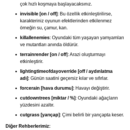
çok hızlı koşmaya başlayacaksınız.
invisible [on / off]
: Bu özellik etkinleştirilirse,
karakteriniz oyunun efektlerinden etkilenmez
örneğin su, çamur, kan.
killallenemies
: Oyundaki tüm yaşayan yamyamları
ve mutantları anında öldürür.
terrainrender [on / off
]: Arazi oluşturmayı
etkinleştirir.
lightingtimeofdayoverride [off / aydınlatma
adı]
: Günün saatini geçersiz kılar ve sıfırlar.
forcerain [hava durumu]
: Havayı değiştirir.
cutdowntrees [miktar / %]
: Oyundaki ağaçların
yüzdesini azaltır.
cutgrass [yarıçap]
: Çimi belirli bir yarıçapta keser.
Diğer Rehberlerimiz: