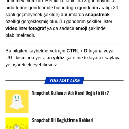
belirtmek mümkün. Her iki kullanıcı da 3 gün boyunca
birbirlerine gönderimde bulunduğu (gönderim aralığı 24
saati geçmeyecek şekilde) durumlarda
snapstreak
özelliği gerçekleşmiş olur. Bu gönderim şekilleri ister
video
ister
fotoğraf
ya da sadece
emoji
şeklinde
olabilmektedir.
Bu bilgileri kaybetmemek için
CTRL + D
tuşuna veya
URL kısmında yer alan
yıldız
işaretine tıklayarak sayfaya
yer işareti ekleyebilirsiniz.
YOU MAY LIKE
Snapchat Kullanıcı Adı Nasıl Değiştirilir?
Snapchat Dil Değiştirme Rehberi