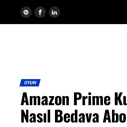
OYUN
Amazon Prime Ku
Nasıl Bedava Ab