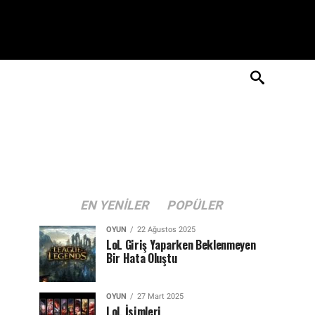
EN YENILER
POPÜLER
OYUN
22 Ağustos 2025
LoL Giriş Yaparken Beklenmeyen
Bir Hata Oluştu
OYUN
27 Mart 2025
LoL İsimleri