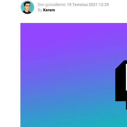
Son güncelleme:
19 Temmuz 2021 12:29
By
Kerem