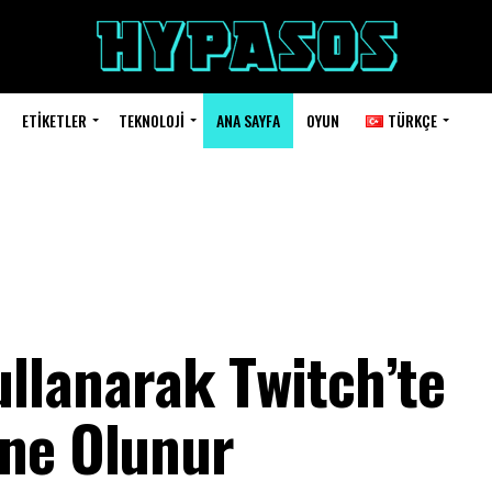
ETIKETLER
TEKNOLOJI
ANA SAYFA
OYUN
TÜRKÇE
llanarak Twitch’te
one Olunur