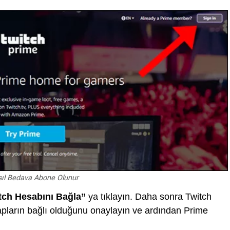
sıl Bedava Abone Olunur
tch Hesabını Bağla”
ya tıklayın. Daha sonra Twitch
pların bağlı olduğunu onaylayın ve ardından Prime