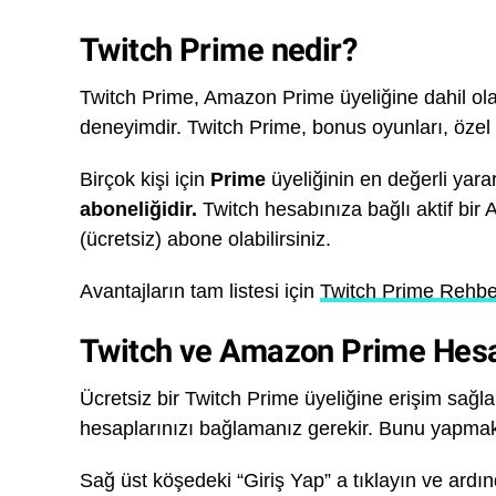
Twitch Prime nedir?
Twitch Prime, Amazon Prime üyeliğine dahil olan
deneyimdir. Twitch Prime, bonus oyunları, özel o
Birçok kişi için
Prime
üyeliğinin en değerli yara
aboneliğidir.
Twitch hesabınıza bağlı aktif bir
(ücretsiz) abone olabilirsiniz.
Avantajların tam listesi için
Twitch Prime Rehbe
Twitch ve Amazon Prime Hesap
Ücretsiz bir Twitch Prime üyeliğine erişim sağ
hesaplarınızı bağlamanız gerekir. Bunu yapmak
Sağ üst köşedeki “Giriş Yap” a tıklayın ve ard