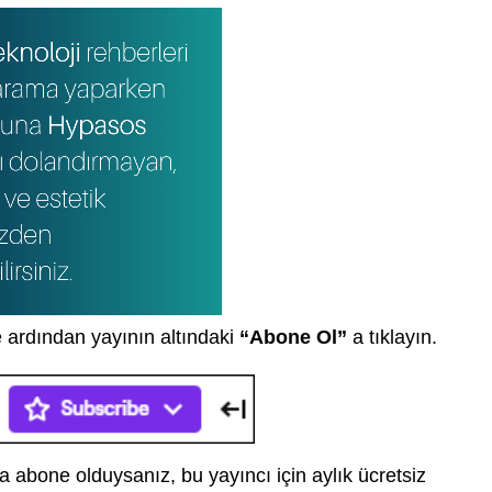
e ardından yayının altındaki
“Abone Ol”
a tıklayın.
a abone olduysanız, bu yayıncı için aylık ücretsiz