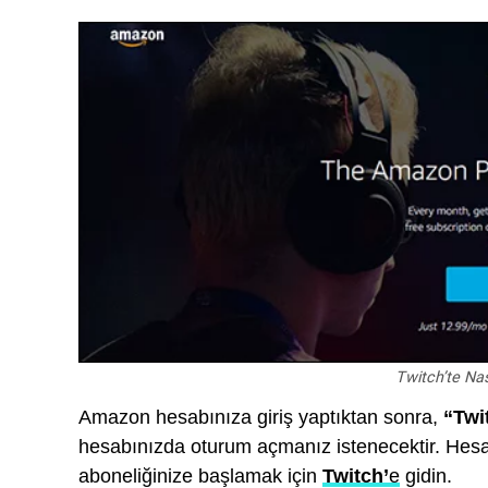
Twitch’te Na
Amazon hesabınıza giriş yaptıktan sonra,
“Twi
hesabınızda oturum açmanız istenecektir. Hesa
aboneliğinize başlamak için
Twitch’
e
gidin.