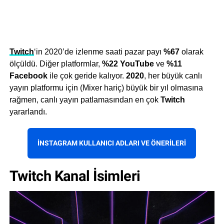
Twitch
‘in 2020’de izlenme saati pazar payı
%67
olarak
ölçüldü. Diğer platformlar,
%22 YouTube
ve
%11
Facebook
ile çok geride kalıyor.
2020
, her büyük canlı
yayın platformu için (Mixer hariç) büyük bir yıl olmasına
rağmen, canlı yayın patlamasından en çok
Twitch
yararlandı.
İNSTAGRAM KULLANICI ADLARI VE ÖNERILERI
Twitch Kanal İsimleri