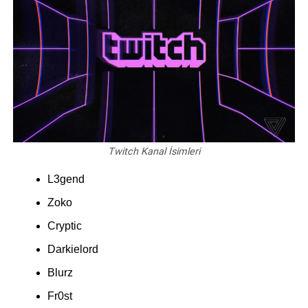
Twitch Kanal İsimleri
L3gend
Zoko
Cryptic
Darkielord
Blurz
Fr0st