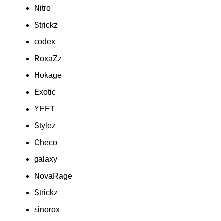
Nitro
Strickz
codex
RoxaZz
Hokage
Exotic
YEET
Stylez
Checo
galaxy
NovaRage
Strickz
sinorox