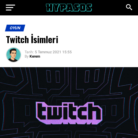
OYUN
Twitch İsimleri
Tarih:
5 Temmuz 2021 15:55
By
Kerem