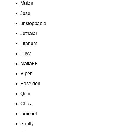
Mulan
Jose
unstoppable
Jethalal
Titanum
Ellyy
MafiaFF
Viper
Poseidon
Quin
Chica
Iamcool
Snuffy