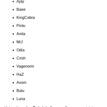
Ajay
Baee
KingCobra
Pintu
Anita
MrJ
Odia
Crish
Vagenorm
HaZ
Axom
Balu
Luna