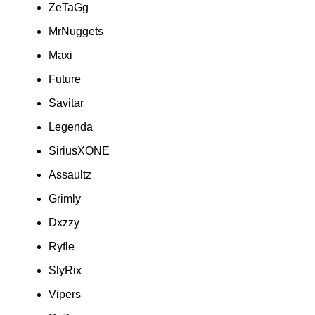
ZeTaGg
MrNuggets
Maxi
Future
Savitar
Legenda
SiriusXONE
Assaultz
Grimly
Dxzzy
Ryfle
SlyRix
Vipers