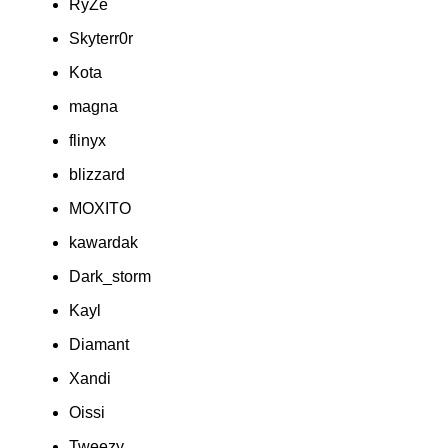
RyZe
Skyterr0r
Kota
magna
flinyx
blizzard
MOXITO
kawardak
Dark_storm
Kayl
Diamant
Xandi
Oissi
Tweezy