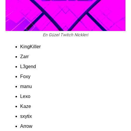
En Güzel Twitch Nickleri
KingKiller
Zarr
L3gend
Foxy
manu
Lexo
Kaze
sxytix
Arrow