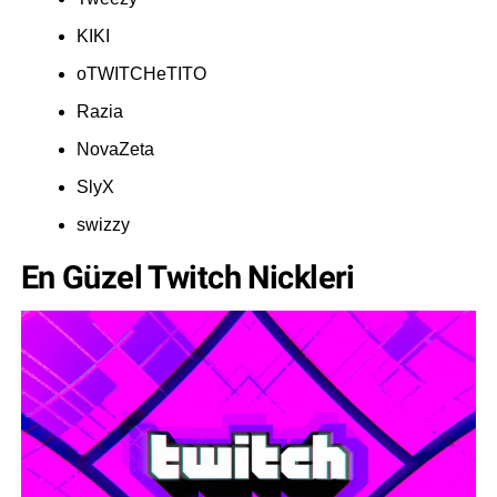
KIKI
oTWITCHeTITO
Razia
NovaZeta
SlyX
swizzy
En Güzel Twitch Nickleri