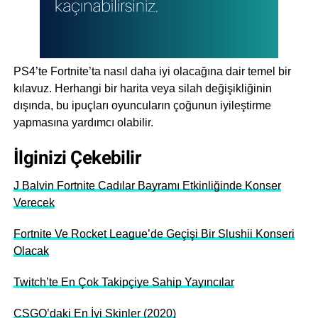
PS4’te Fortnite’ta nasıl daha iyi olacağına dair temel bir
kılavuz. Herhangi bir harita veya silah değişikliğinin
dışında, bu ipuçları oyuncuların çoğunun iyileştirme
yapmasına yardımcı olabilir.
İlginizi Çekebilir
J Balvin Fortnite Cadılar Bayramı Etkinliğinde Konser
Verecek
Fortnite Ve Rocket League’de Geçişi Bir Slushii Konseri
Olacak
Twitch’te En Çok Takipçiye Sahip Yayıncılar
CSGO’daki En İyi Skinler (2020)