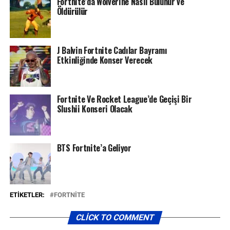
Fortnite’da Wolverine Nasıl Bulunur ve
Öldürülür
J Balvin Fortnite Cadılar Bayramı
Etkinliğinde Konser Verecek
Fortnite Ve Rocket League’de Geçişi Bir
Slushii Konseri Olacak
BTS Fortnite’a Geliyor
ETIKETLER:
FORTNITE
CLICK TO COMMENT