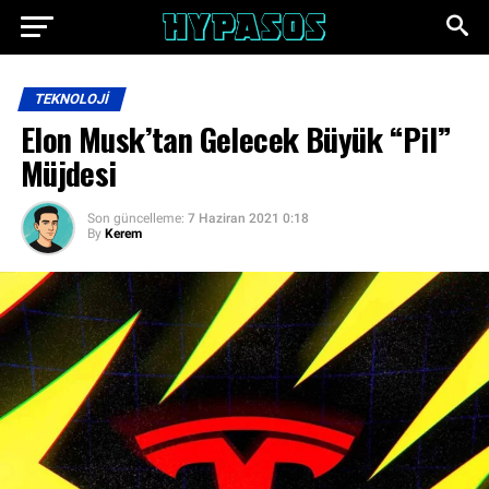
TEKNOLOJI
Elon Musk’tan Gelecek Büyük “Pil”
Müjdesi
Son güncelleme:
7 Haziran 2021 0:18
By
Kerem