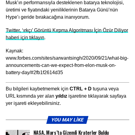
Musk’ın performansıyla desteklenen batarya teknolojisi,
üretimi ve fiyatındaki yeniliklerinin Batarya Günü’nün
Hype’ı geride bırakacağına inanıyorum.
Twitter, ‘ırkçı’ Görüntü Kırpma Algoritması İçin Özür Diliyor
haberi için tıklayın
.
Kaynak:
www.forbes.com/sites/sarwantsingh/2020/09/21/what-big-
announcements-can-we-expect-from-elon-musk-on-
battery-day/#2fb1f2614d35
Bu bilgileri kaybetmemek için
CTRL + D
tuşuna veya
URL kısmında yer alan
yıldız
işaretine tıklayarak sayfaya
yer işareti ekleyebilirsiniz.
YOU MAY LIKE
NASA, Mars’ta Gizemli Kraterler Buldu