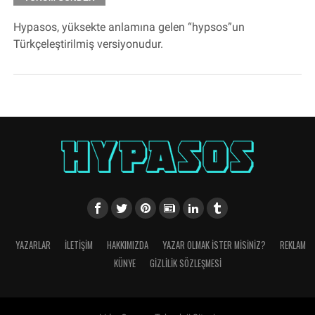
Hypasos, yüksekte anlamına gelen “hypsos”un
Türkçeleştirilmiş versiyonudur.
YAZARLAR
İLETIŞIM
HAKKIMIZDA
YAZAR OLMAK İSTER MISINIZ?
REKLAM
KÜNYE
GIZLILIK SÖZLEŞMESI