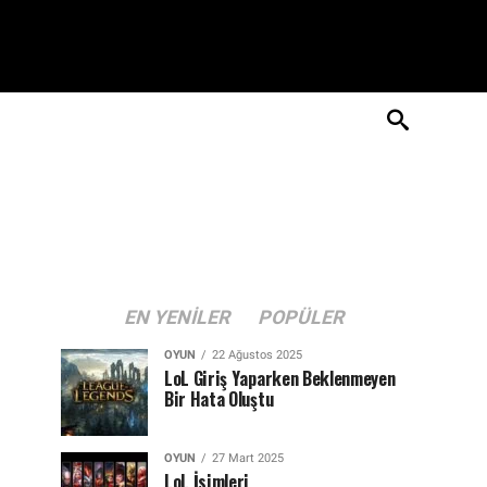
EN YENILER
POPÜLER
OYUN
22 Ağustos 2025
LoL Giriş Yaparken Beklenmeyen
Bir Hata Oluştu
OYUN
27 Mart 2025
LoL İsimleri