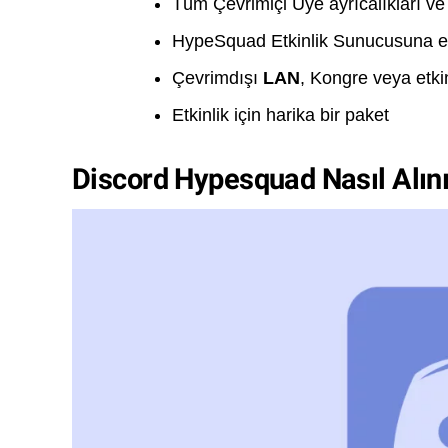
Tüm Çevrimiçi Üye ayrıcalıkları ve e
HypeSquad Etkinlik Sunucusuna e
Çevrimdışı
LAN
, Kongre veya etki
Etkinlik için harika bir paket
Discord Hypesquad Nasıl Alını