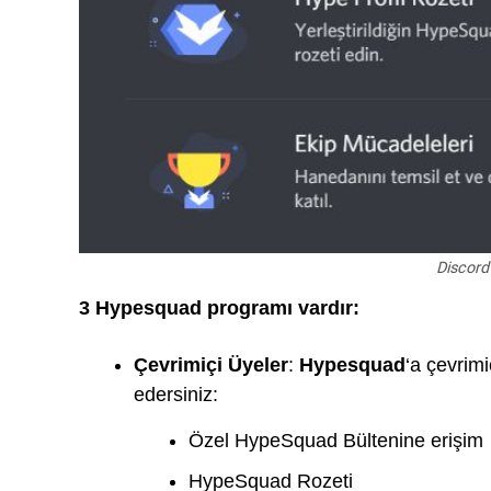
Discord
3 Hypesquad programı vardır:
Çevrimiçi Üyeler
:
Hypesquad
‘a çevrimi
edersiniz:
Özel HypeSquad Bültenine erişim
HypeSquad Rozeti