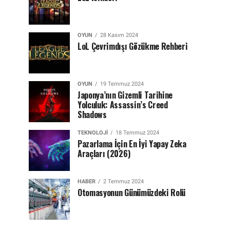
OYUN
28 Kasım 2024
LoL Çevrimdışı Gözükme Rehberi
OYUN
19 Temmuz 2024
Japonya’nın Gizemli Tarihine
Yolculuk: Assassin’s Creed
Shadows
TEKNOLOJI
18 Temmuz 2024
Pazarlama İçin En İyi Yapay Zeka
Araçları (2026)
HABER
2 Temmuz 2024
Otomasyonun Günümüzdeki Rolü