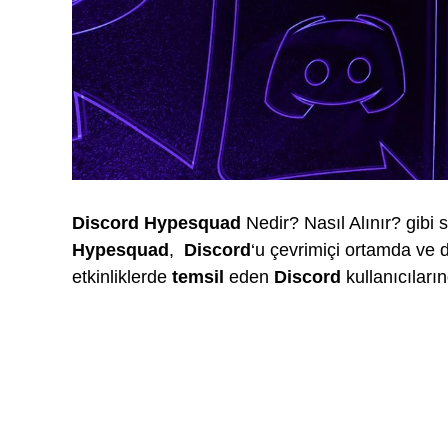
Discord Hypesquad
Nedir? Nasıl Alınır? gibi
Hypesquad
,
Discord
‘u
çevrimiçi ortamda ve 
etkinliklerde
temsil
eden
Discord
kullanıcıları