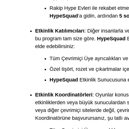
Rakip Hype Evleri ile rekabet etme 
HypeSquad
‘a gidin, ardından
5 s
Etkinlik Katılımcıları
: Diğer insanlarla 
bu program tam size göre.
HypeSquad
E
elde edebilirsiniz:
Tüm Çevrimiçi Üye ayrıcalıkları ve e
Özel tişört, rozet ve çıkartmalar iç
HypeSquad
Etkinlik Sunucusuna 
Etkinlik Koordinatörleri
: Oyunlar konusu
etkinliklerden veya büyük sunuculardan s
veya diğer çevrimiçi sitelerde değil, çevri
Koordinatörüne başvurursanız, şu tatlı ava