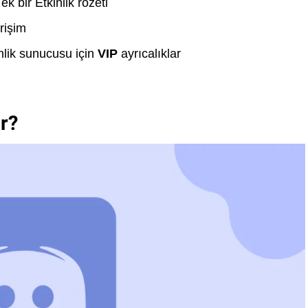
k bir Etkinlik rozeti
rişim
nlik sunucusu için
VIP
ayrıcalıklar
r?