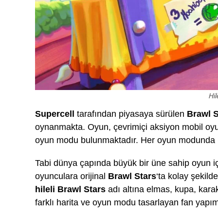
Hil
Supercell
tarafından piyasaya sürülen
Brawl S
oynanmakta. Oyun, çevrimiçi aksiyon mobil oyun
oyun modu bulunmaktadır. Her oyun modunda ken
Tabi dünya çapında büyük bir üne sahip oyun i
oyunculara orijinal
Brawl Stars
‘ta kolay şekil
hileli Brawl Stars
adı altına elmas, kupa, karak
farklı harita ve oyun modu tasarlayan fan yapı