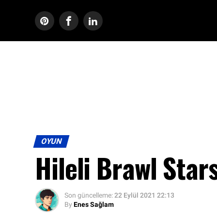
OYUN
Hileli Brawl Star
Son güncelleme:
22 Eylül 2021 22:13
By
Enes Sağlam