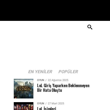
EN YENILER
POPÜLER
OYUN
22 Ağustos 2025
LoL Giriş Yaparken Beklenmeyen
Bir Hata Oluştu
OYUN
27 Mart 2025
LoL İsimleri