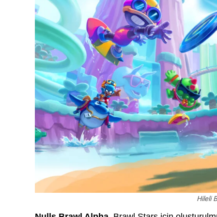
Hileli
Nulls Brawl Alpha
, Brawl Stars için oluşturul