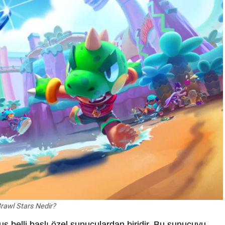
 Brawl Stars Nedir?
muş belli başlı özel sunuculardan biridir. Bu sunucuyu