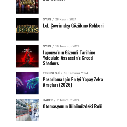
OYUN
28 Kasım 2024
LoL Çevrimdışı Gözükme Rehberi
OYUN
19 Temmuz 2024
Japonya’nın Gizemli Tarihine
Yolculuk: Assassin’s Creed
Shadows
TEKNOLOJI
18 Temmuz 2024
Pazarlama İçin En İyi Yapay Zeka
Araçları (2026)
HABER
2 Temmuz 2024
Otomasyonun Günümüzdeki Rolü