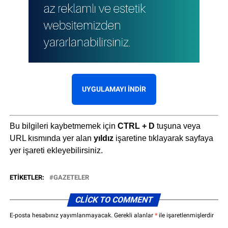
UYGULAMAYI İNDIR
Bu bilgileri kaybetmemek için
CTRL + D
tuşuna veya
URL kısmında yer alan
yıldız
işaretine tıklayarak sayfaya
yer işareti ekleyebilirsiniz.
ETIKETLER:
GAZETELER
CLICK TO COMMENT
E-posta hesabınız yayımlanmayacak.
Gerekli alanlar
*
ile işaretlenmişlerdir