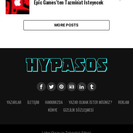
Epic Games’ten Tazminat İsteyecek
MORE POSTS
YAZARLAR
İLETIŞIM
HAKKIMIZDA
YAZAR OLMAK İSTER MISINIZ?
REKLAM
KÜNYE
GIZLILIK SÖZLEŞMESI
Lider Oyun ve Teknoloji Sitesi