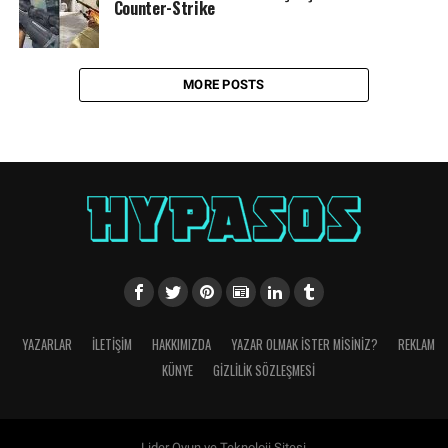
Counter-Strike
MORE POSTS
YAZARLAR
İLETIŞIM
HAKKIMIZDA
YAZAR OLMAK İSTER MISINIZ?
REKLAM
KÜNYE
GIZLILIK SÖZLEŞMESI
Lider Oyun ve Teknoloji Sitesi